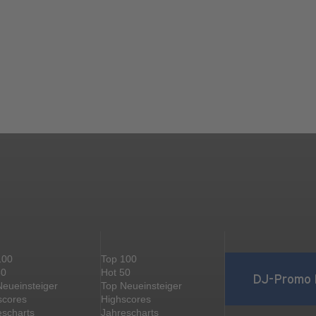
100
Top 100
50
Hot 50
DJ-Promo 
Neueinsteiger
Top Neueinsteiger
scores
Highscores
escharts
Jahrescharts