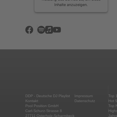
Inhalte anzuzeigen.
Mehr Informationen
Akzeptieren
powered by
Usercentrics Consent
Management Platform
&
eRecht24
DDP - Deutsche DJ Playlist
Impressum
Top 
Kontakt:
Datenschutz
Hot 
Pool Position GmbH
Top 
Carl-Schurz-Strasse 8
High
27711 Osterholz-Scharmbeck
Jahr