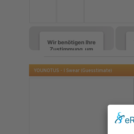
Wir benötigen Ihre
Zustimmung, um
den Spotify-
Service zu laden!
YOUNOTUS - I Swear (Guesstimate)
Wir verwenden Spotify,
um Inhalte einzubetten.
Dieser Service kann
Daten zu Ihren
Aktivitäten sammeln.
Bitte lesen Sie die Details
durch und stimmen Sie
der Nutzung des Service
zu, um diese Inhalte
anzuzeigen.