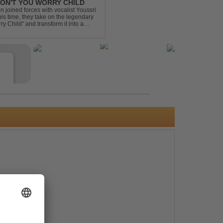
 DON'T YOU WORRY CHILD
 joined forces with vocalist Youssri
is time, they take on the legendary
 Child" and transform it into a
eserving the...
e
s
e