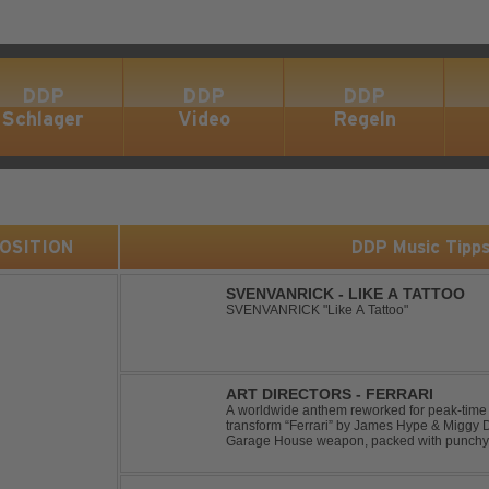
DDP
DDP
DDP
Schlager
Video
Regeln
 POSITION
DDP Music Tipp
SVENVANRICK - LIKE A TATTOO
SVENVANRICK "Like A Tattoo"
ART DIRECTORS - FERRARI
A worldwide anthem reworked for peak-time
transform “Ferrari” by James Hype & Miggy 
Garage House weapon, packed with punchy 
Designed for clubs and festival crowds alike, 