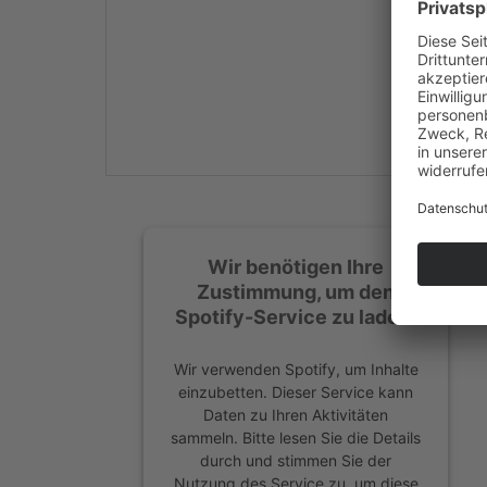
Mehr Informationen
Akzeptieren
powered by
Usercentrics
Consent Management
Platform
&
eRecht24
Wir benötigen Ihre
Zustimmung, um den
Spotify-Service zu laden!
Wir verwenden Spotify, um Inhalte
einzubetten. Dieser Service kann
Daten zu Ihren Aktivitäten
sammeln. Bitte lesen Sie die Details
durch und stimmen Sie der
Nutzung des Service zu, um diese