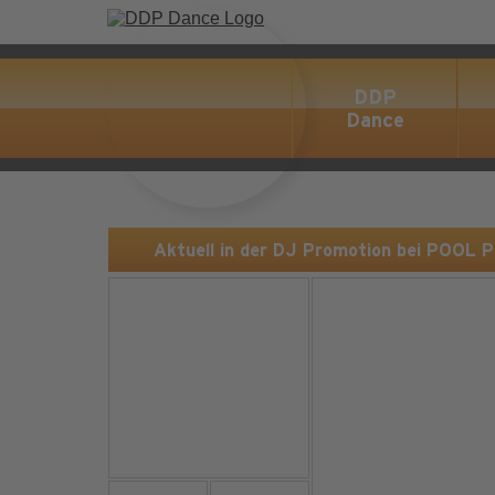
DDP
Dance
Aktuell in der DJ Promotion bei POOL