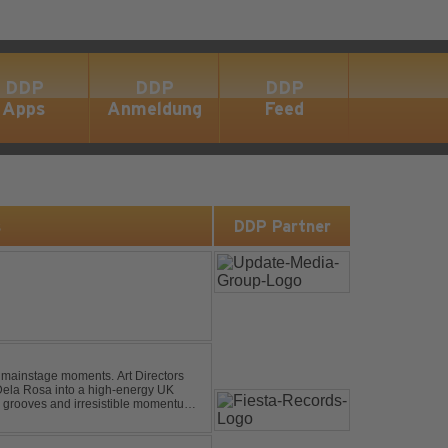
DDP
DDP
DDP
Apps
Anmeldung
Feed
s
DDP Partner
 mainstage moments. Art Directors
Dela Rosa into a high-energy UK
grooves and irresistible momentum.
this remix elevates the o...