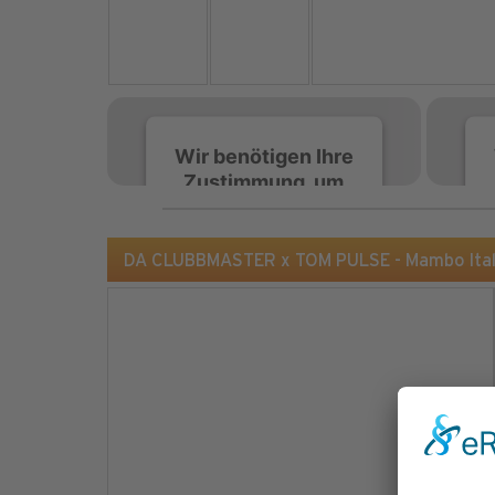
Wir benötigen Ihre
Zustimmung, um
den Spotify-
Service zu laden!
DA CLUBBMASTER x TOM PULSE - Mambo Ital
Wir verwenden Spotify,
um Inhalte einzubetten.
Dieser Service kann
Daten zu Ihren
Aktivitäten sammeln.
Bitte lesen Sie die Details
durch und stimmen Sie
der Nutzung des Service
zu, um diese Inhalte
anzuzeigen.