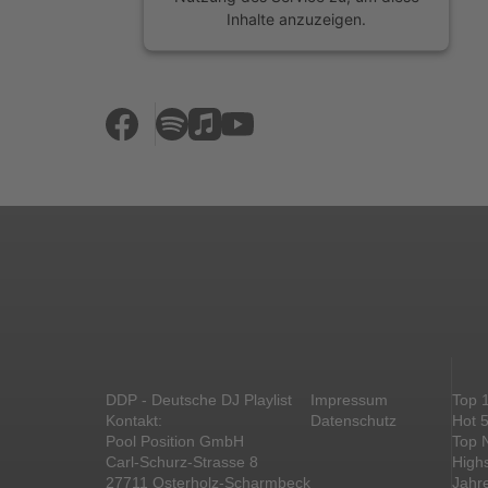
Inhalte anzuzeigen.
Mehr Informationen
Akzeptieren
powered by
Usercentrics Consent
Management Platform
&
eRecht24
DDP - Deutsche DJ Playlist
Impressum
Top 
Kontakt:
Datenschutz
Hot 
Pool Position GmbH
Top 
Carl-Schurz-Strasse 8
High
27711 Osterholz-Scharmbeck
Jahr