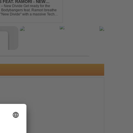
 FEAT. RAMORI - NEW
– New Divide Get ready for the
 & Bodybangers feat. Ramori breathe
m "New Divide" with a massive Techno
singalong moments t...
e
s
e