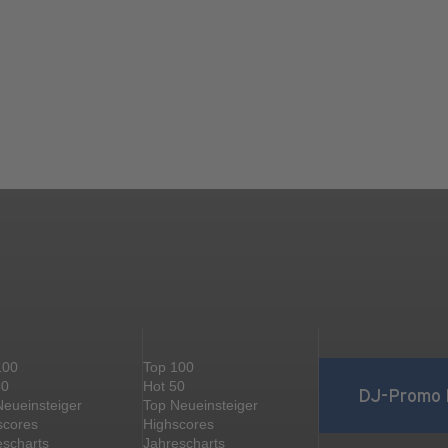
100
Top 100
50
Hot 50
DJ-Promo 
Neueinsteiger
Top Neueinsteiger
scores
Highscores
escharts
Jahrescharts