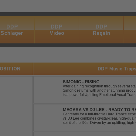
DDP
DDP
DDP
Schlager
Video
Regeln
 POSITION
DDP Music Tipp
SIMONIC - RISING
After gaining recognition through several st
Simonic returns with another stunning produ
is a powerful Uplifting Emotional Vocal Tra
vocals, uplifting energy, and goosebump-ind
MEGARA VS DJ LEE - READY TO R
Get ready for a full-throttle Hard Trance e
vs DJ Lee combines crystal-clear, high-quali
spirit of the '90s. Driven by an uplifting, h
stomping drums, this track delivers pure rave