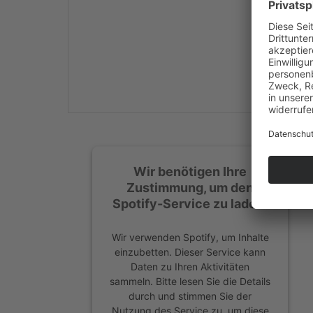
Mehr Informationen
Akzeptieren
powered by
Usercentrics
Consent Management
Platform
&
eRecht24
Wir benötigen Ihre
Zustimmung, um den
Spotify-Service zu laden!
Wir verwenden Spotify, um Inhalte
einzubetten. Dieser Service kann
Daten zu Ihren Aktivitäten
sammeln. Bitte lesen Sie die Details
durch und stimmen Sie der
Nutzung des Service zu, um diese