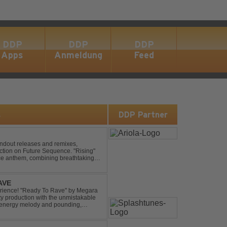
DDP
DDP
DDP
Apps
Anmeldung
Feed
s
DDP Partner
andout releases and remixes,
ction on Future Sequence. "Rising"
nce anthem, combining breathtaking
ucing melodies. A must-...
AVE
xperience! "Ready To Rave" by Megara
ty production with the unmistakable
igh-energy melody and pounding,
 nostalgia wh...