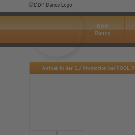
DDP
Dance
Aktuell in der DJ Promotion bei POOL