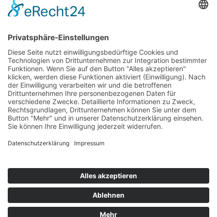
Top 100
Hot 50
Top Neueinsteiger
Highscores
Jahrescharts
Top 100
Hot 50
Top Neueinsteiger
Highscores
Jahrescharts
DJ-Promo buchen