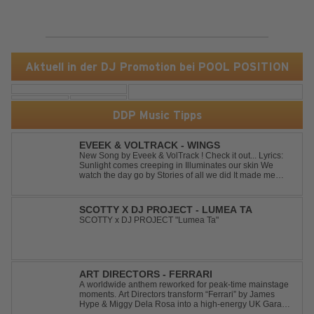
Aktuell in der DJ Promotion bei POOL POSITION
DDP Music Tipps
EVEEK & VOLTRACK - WINGS
New Song by Eveek & VolTrack ! Check it out... Lyrics:
Sunlight comes creeping in Illuminates our skin We
watch the day go by Stories of all we did It made me
think of you It made me think of you Under a trillion stars
We danced on top of cars ...
SCOTTY X DJ PROJECT - LUMEA TA
SCOTTY x DJ PROJECT "Lumea Ta"
ART DIRECTORS - FERRARI
A worldwide anthem reworked for peak-time mainstage
moments. Art Directors transform “Ferrari” by James
Hype & Miggy Dela Rosa into a high-energy UK Garage