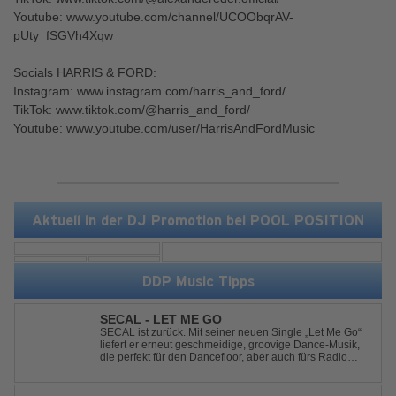
Youtube: www.youtube.com/channel/UCOObqrAV-
pUty_fSGVh4Xqw
Socials HARRIS & FORD:
Instagram: www.instagram.com/harris_and_ford/
TikTok: www.tiktok.com/@harris_and_ford/
Youtube: www.youtube.com/user/HarrisAndFordMusic
Aktuell in der DJ Promotion bei POOL POSITION
DDP Music Tipps
SECAL - LET ME GO
SECAL ist zurück. Mit seiner neuen Single „Let Me Go“
liefert er erneut geschmeidige, groovige Dance-Musik,
die perfekt für den Dancefloor, aber auch fürs Radio
oder die persönliche Dance-Playlist im Alltag geeignet
ist. Deep House trifft auf Dance-Pop – man darf
gespannt sein, was als Nächstes...