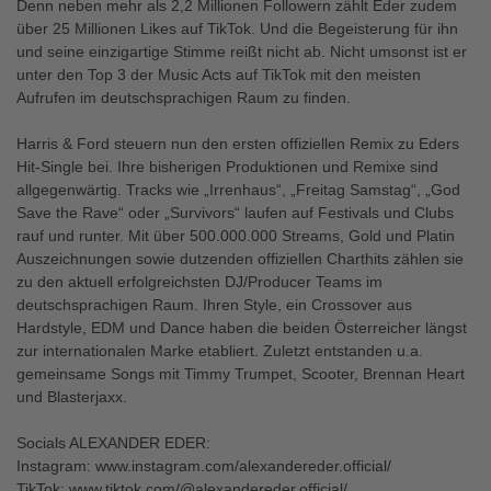
Denn neben mehr als 2,2 Millionen Followern zählt Eder zudem
über 25 Millionen Likes auf TikTok. Und die Begeisterung für ihn
und seine einzigartige Stimme reißt nicht ab. Nicht umsonst ist er
unter den Top 3 der Music Acts auf TikTok mit den meisten
Aufrufen im deutschsprachigen Raum zu finden.
Harris & Ford steuern nun den ersten offiziellen Remix zu Eders
Hit-Single bei. Ihre bisherigen Produktionen und Remixe sind
allgegenwärtig. Tracks wie „Irrenhaus“, „Freitag Samstag“, „God
Save the Rave“ oder „Survivors“ laufen auf Festivals und Clubs
rauf und runter. Mit über 500.000.000 Streams, Gold und Platin
Auszeichnungen sowie dutzenden offiziellen Charthits zählen sie
zu den aktuell erfolgreichsten DJ/Producer Teams im
deutschsprachigen Raum. Ihren Style, ein Crossover aus
Hardstyle, EDM und Dance haben die beiden Österreicher längst
zur internationalen Marke etabliert. Zuletzt entstanden u.a.
gemeinsame Songs mit Timmy Trumpet, Scooter, Brennan Heart
und Blasterjaxx.
Socials ALEXANDER EDER:
Instagram: www.instagram.com/alexandereder.official/
TikTok: www.tiktok.com/@alexandereder.official/