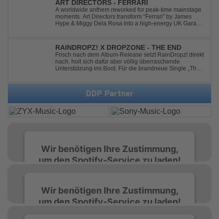
ART DIRECTORS - FERRARI
A worldwide anthem reworked for peak-time mainstage
moments. Art Directors transform “Ferrari” by James
Hype & Miggy Dela Rosa into a high-energy UK Garage
House weapon, packed with punchy grooves and
irresistible momentum. Designed for clubs and festival
crowds alike, this remix elevates the o...
RAINDROPZ! X DROPZONE - THE END
Frisch nach dem Album-Release setzt RainDropz! direkt
nach, holt sich dafür aber völlig überraschende
Unterstützung ins Boot. Für die brandneue Single „The
End“ reaktiviert der Produzent eines seiner zusätzlichen
Artist-Alias-Projekte "DropZone", um das es jahrelang
still war. „The End“ ist ei...
DDP Partner
Wir benötigen Ihre Zustimmung,
um den Spotify-Service zu laden!
Wir verwenden Spotify, um Inhalte
Wir benötigen Ihre Zustimmung,
einzubetten. Dieser Service kann Daten zu
um den Spotify-Service zu laden!
Ihren Aktivitäten sammeln. Bitte lesen Sie die
Details durch und stimmen Sie der Nutzung