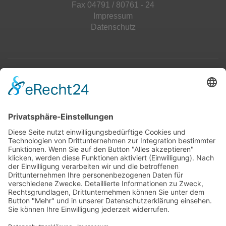
Fax 04791 / 80761 - 24
Impressum
Datenschutz
Top 100
Hot 50
Top Neueinsteiger
Highscores
Jahrescharts
Top 100
Hot 50
Top Neueinsteiger
Highscores
Jahrescharts