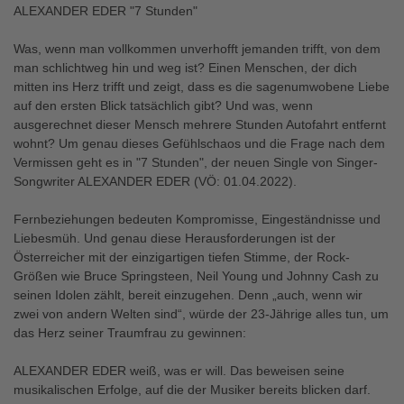
ALEXANDER EDER "7 Stunden"
Was, wenn man vollkommen unverhofft jemanden trifft, von dem
man schlichtweg hin und weg ist? Einen Menschen, der dich
mitten ins Herz trifft und zeigt, dass es die sagenumwobene Liebe
auf den ersten Blick tatsächlich gibt? Und was, wenn
ausgerechnet dieser Mensch mehrere Stunden Autofahrt entfernt
wohnt? Um genau dieses Gefühlschaos und die Frage nach dem
Vermissen geht es in "7 Stunden", der neuen Single von Singer-
Songwriter ALEXANDER EDER (VÖ: 01.04.2022).
Fernbeziehungen bedeuten Kompromisse, Eingeständnisse und
Liebesmüh. Und genau diese Herausforderungen ist der
Österreicher mit der einzigartigen tiefen Stimme, der Rock-
Größen wie Bruce Springsteen, Neil Young und Johnny Cash zu
seinen Idolen zählt, bereit einzugehen. Denn „auch, wenn wir
zwei von andern Welten sind“, würde der 23-Jährige alles tun, um
das Herz seiner Traumfrau zu gewinnen:
ALEXANDER EDER weiß, was er will. Das beweisen seine
musikalischen Erfolge, auf die der Musiker bereits blicken darf.