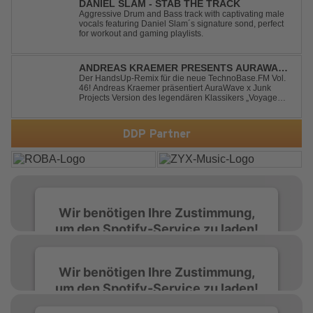
DANIEL SLAM - STAB THE TRACK
Aggressive Drum and Bass track with captivating male
vocals featuring Daniel Slam´s signature sond, perfect
for workout and gaming playlists.
ANDREAS KRAEMER PRESENTS AURAWAVE
X JUNK PROJECT - VOYAGE VOYAGE
Der HandsUp-Remix für die neue TechnoBase.FM Vol.
46! Andreas Kraemer präsentiert AuraWave x Junk
(TIMSTER & NINTH REMIX)
Projects Version des legendären Klassikers „Voyage
Voyage“ im energiegeladenen HandsUp-Remix von
Timster & Ninth. Das HandsUp-Duo aus Nordrhein-
Westfalen verwandelt den zeitlosen Song mit druckvoll...
DDP Partner
Wir benötigen Ihre Zustimmung,
um den Spotify-Service zu laden!
Wir verwenden Spotify, um Inhalte
Wir benötigen Ihre Zustimmung,
einzubetten. Dieser Service kann Daten zu
um den Spotify-Service zu laden!
Ihren Aktivitäten sammeln. Bitte lesen Sie die
Details durch und stimmen Sie der Nutzung