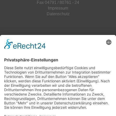
Fax 04791 / 80761 - 24
Impressum
Datenschutz
Top 100
Hot 50
Top Neueinsteiger
Highscores
Jahrescharts
Top 100
Hot 50
Top Neueinsteiger
Highscores
Jahrescharts