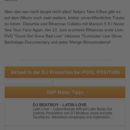
Aber das war noch längst nicht alles! Neben Take A Bow gibt es
auf dem Album noch zwei weitere, bisher unveröffentlichte Tracks
zu hören: Disturbia und Rihannas Collabo mit Maroon 5 If I Never
See Your Face Again. Am 13. Juni erscheint Rihannas erste Live-
DVD "Good Girl Gone Bad-Live" inklusive 75-minüter Live-Show,
Backstage-Documentary und jeder Menge Bonusmaterial!
Aktuell in der DJ Promotion bei POOL POSITION
DDP Music Tipps
DJ BEATBOY - LATIN LOVE
Latin Love – Lebensfreude trifft auf Latin Beats Die
zeitlose Produktion von DJ Beatboy, passt auf jede
Tanzfläche. Melodisch eingängig und rhythmisch
treibend, bringt der Song das Publikum ins Feel Good
Party Feeling. DJ Beatboy alias Benjamin Huk aus
Hannover, freut sich über Feedback....