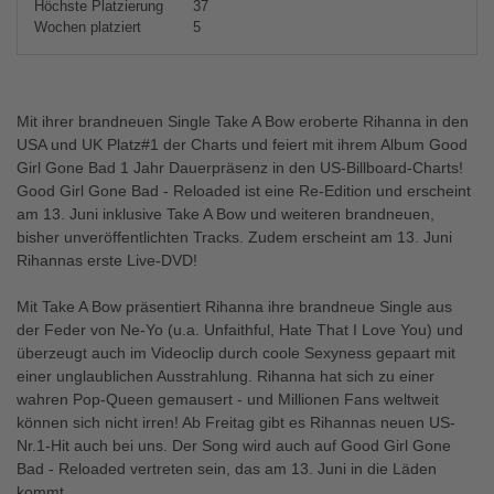
Höchste Platzierung
37
Wochen platziert
5
Mit ihrer brandneuen Single Take A Bow eroberte Rihanna in den
USA und UK Platz#1 der Charts und feiert mit ihrem Album Good
Girl Gone Bad 1 Jahr Dauerpräsenz in den US-Billboard-Charts!
Good Girl Gone Bad - Reloaded ist eine Re-Edition und erscheint
am 13. Juni inklusive Take A Bow und weiteren brandneuen,
bisher unveröffentlichten Tracks. Zudem erscheint am 13. Juni
Rihannas erste Live-DVD!
Mit Take A Bow präsentiert Rihanna ihre brandneue Single aus
der Feder von Ne-Yo (u.a. Unfaithful, Hate That I Love You) und
überzeugt auch im Videoclip durch coole Sexyness gepaart mit
einer unglaublichen Ausstrahlung. Rihanna hat sich zu einer
wahren Pop-Queen gemausert - und Millionen Fans weltweit
können sich nicht irren! Ab Freitag gibt es Rihannas neuen US-
Nr.1-Hit auch bei uns. Der Song wird auch auf Good Girl Gone
Bad - Reloaded vertreten sein, das am 13. Juni in die Läden
kommt.