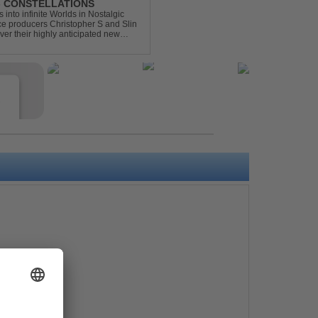
 - CONSTELLATIONS
s into infinite Worlds in Nostalgic
ce producers Christopher S and Slin
ver their highly anticipated new
andard club ...
e
s
e