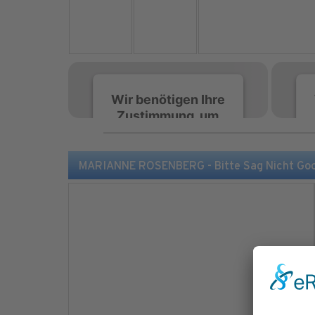
Wir benötigen Ihre
Zustimmung, um
den Spotify-
Service zu laden!
MARIANNE ROSENBERG - Bitte Sag Nicht Goo
Wir verwenden Spotify,
um Inhalte einzubetten.
Dieser Service kann
Daten zu Ihren
Aktivitäten sammeln.
Bitte lesen Sie die Details
durch und stimmen Sie
der Nutzung des Service
zu, um diese Inhalte
anzuzeigen.