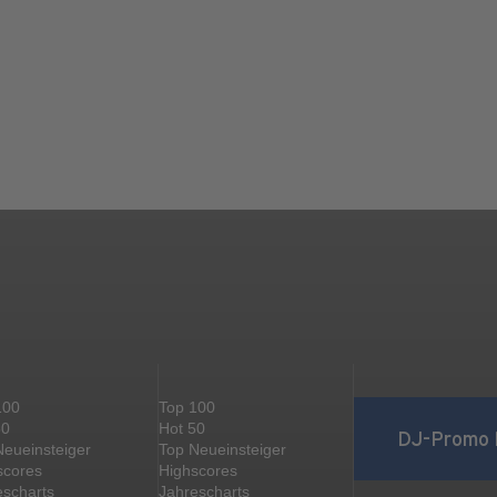
100
Top 100
50
Hot 50
DJ-Promo 
Neueinsteiger
Top Neueinsteiger
scores
Highscores
escharts
Jahrescharts