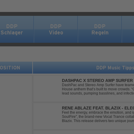
DDP
DDP
DDP
Schlager
Video
Regeln
 POSITION
DDP Music Tipp
DASHPAC X STEREO AMP SURFER 
DashPac and Stereo Amp Surfer have teamed
House anthem that’s built to move crowds.
lead sounds, pumping basslines, and infecti
package. Packed with peak-time vibes and 
RENE ABLAZE FEAT. BLAZIX - EL
Feel the energy, embrace the emotion, and ign
SoulFire", the brand-new Vocal Trance coll
Blazix. This release delivers two unique jour
melodies and powerful vocals. Classic Uplift