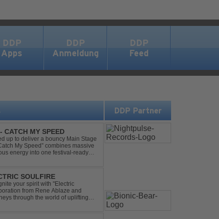
DDP
DDP
DDP
Apps
Anmeldung
Feed
s
DDP Partner
- CATCH MY SPEED
 up to deliver a bouncy Main Stage
 “Catch My Speed” combines massive
ous energy into one festival-ready
unstoppable momentum, th...
ECTRIC SOULFIRE
ite your spirit with "Electric
aboration from Rene Ablaze and
neys through the world of uplifting
ing Vocal Trance me...