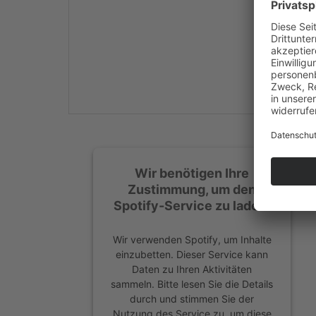
Mehr Informationen
Akzeptieren
powered by
Usercentrics
Consent Management
Platform
&
eRecht24
Wir benötigen Ihre
Zustimmung, um den
Spotify-Service zu laden!
Wir verwenden Spotify, um Inhalte
einzubetten. Dieser Service kann
Daten zu Ihren Aktivitäten
sammeln. Bitte lesen Sie die Details
durch und stimmen Sie der
Nutzung des Service zu, um diese