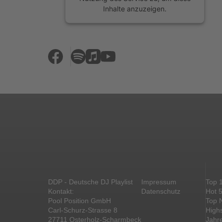
Inhalte anzuzeigen.
Mehr Informationen
Akzeptieren
powered by
Usercentrics Consent
Management Platform
&
eRecht24
DDP - Deutsche DJ Playlist
Impressum
Top 
Kontakt:
Datenschutz
Hot 
Pool Position GmbH
Top 
Carl-Schurz-Strasse 8
High
27711 Osterholz-Scharmbeck
Jahr