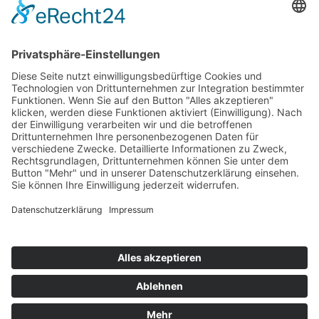
Top 100
Hot 50
Top Neueinsteiger
Highscores
Jahrescharts
Top 100
Hot 50
Top Neueinsteiger
Highscores
Jahrescharts
DJ-Promo buchen