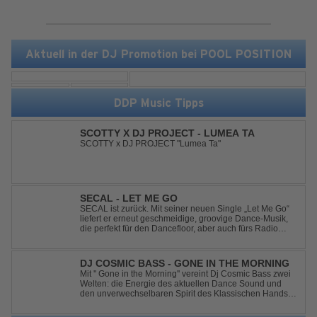
Aktuell in der DJ Promotion bei POOL POSITION
DDP Music Tipps
SCOTTY X DJ PROJECT - LUMEA TA
SCOTTY x DJ PROJECT "Lumea Ta"
SECAL - LET ME GO
SECAL ist zurück. Mit seiner neuen Single „Let Me Go“
liefert er erneut geschmeidige, groovige Dance-Musik,
die perfekt für den Dancefloor, aber auch fürs Radio
oder die persönliche Dance-Playlist im Alltag geeignet
ist. Deep House trifft auf Dance-Pop – man darf
gespannt sein, was als Nächstes...
DJ COSMIC BASS - GONE IN THE MORNING
Mit '' Gone in the Morning'' vereint Dj Cosmic Bass zwei
Welten: die Energie des aktuellen Dance Sound und
den unverwechselbaren Spirit des Klassischen Hands
Up. Ein Soundtrack für eine unvergessliche Nacht!