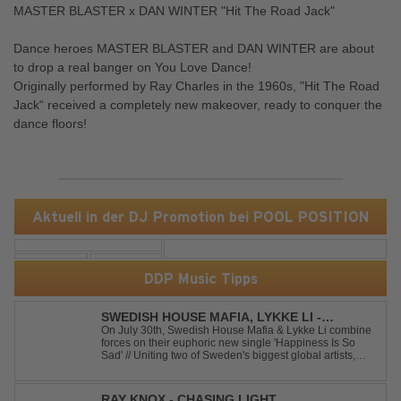
MASTER BLASTER x DAN WINTER "Hit The Road Jack"
Dance heroes MASTER BLASTER and DAN WINTER are about
to drop a real banger on You Love Dance!
Originally performed by Ray Charles in the 1960s, "Hit The Road
Jack“ received a completely new makeover, ready to conquer the
dance floors!
Aktuell in der DJ Promotion bei POOL POSITION
DDP Music Tipps
SWEDISH HOUSE MAFIA, LYKKE LI -
HAPPINESS IS SO SAD
On July 30th, Swedish House Mafia & Lykke Li combine
forces on their euphoric new single 'Happiness Is So
Sad' // Uniting two of Sweden's biggest global artists,
'Happiness Is So Sad' is a record that reflects on how the
happiest moments are often the hardest to say goodbye
to // The track was ...
RAY KNOX - CHASING LIGHT