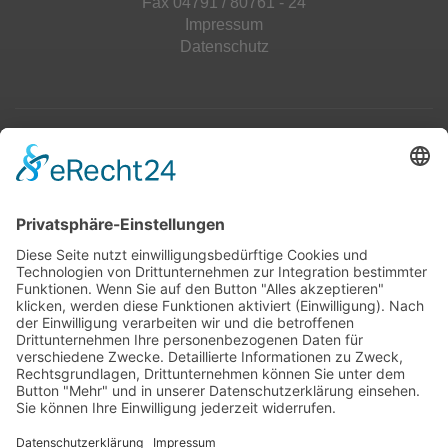
Fax 04791 / 80761 - 24
Impressum
Datenschutz
Top 100
Hot 50
Top Neueinsteiger
Highscores
Jahrescharts
Top 100
Hot 50
Top Neueinsteiger
Highscores
Jahrescharts