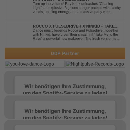
Turn up the volume! Ray Knox unleashes "Chasing
Light", an explosive Bigroom banger packed with catchy
vocals, uplifting energy, and a massive party vibe.
Designed to dominate dancefloors and festival stages
alike. A guaranteed crowd-pleaser and party starter!
ROCCO X PULSEDRIVER X NINKID - TAKE
ME TO THE RAVE (FESTIVAL MIX)
Dance music legends Rocco and Pulsedriver, together
with Ninkid, have given their smash hit “Take Me to the
Rave” a powerful new makeover. The fresh version is set
to ignite dance floors and bring every festival to a boiling
point. Featuring massive kicks and the beloved melody
that made the or...
DDP Partner
Wir benötigen Ihre Zustimmung,
um den Spotify-Service zu laden!
Wir verwenden Spotify, um Inhalte
Wir benötigen Ihre Zustimmung,
einzubetten. Dieser Service kann Daten zu
um den Spotify-Service zu laden!
Ihren Aktivitäten sammeln. Bitte lesen Sie die
Details durch und stimmen Sie der Nutzung