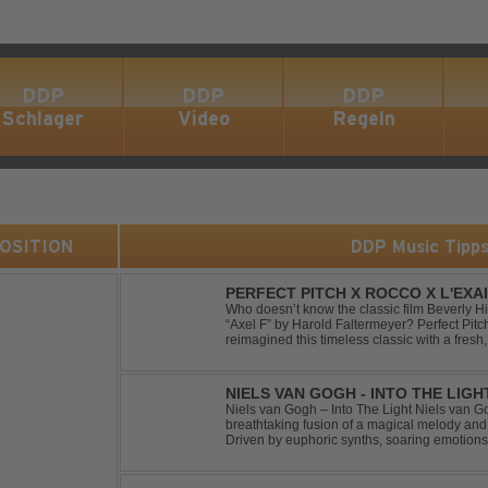
DDP
DDP
DDP
Schlager
Video
Regeln
 POSITION
DDP Music Tipp
PERFECT PITCH X ROCCO X L'EXAI
Who doesn’t know the classic film Beverly H
“Axel F” by Harold Faltermeyer? Perfect Pit
reimagined this timeless classic with a fres
original vocal hook and a contemporary produc
NIELS VAN GOGH - INTO THE LIGH
Niels van Gogh – Into The Light Niels van Go
breathtaking fusion of a magical melody an
Driven by euphoric synths, soaring emotion
this track delivers pure goosebumps from start