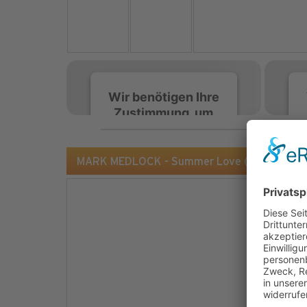
Wir benötigen Ihre
Zustimmung, um
den Spotify-
Service zu laden!
MARK MEDLOCK - Summer Love (Sony BMG)
Wir verwenden Spotify,
um Inhalte einzubetten.
Dieser Service kann
Daten zu Ihren
Aktivitäten sammeln.
Bitte lesen Sie die Details
durch und stimmen Sie
der Nutzung des Service
zu, um diese Inhalte
anzuzeigen.