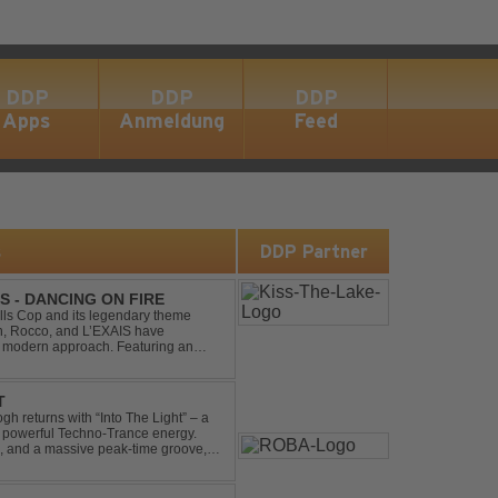
DDP
DDP
DDP
Apps
Anmeldung
Feed
s
DDP Partner
S - DANCING ON FIRE
ills Cop and its legendary theme
ch, Rocco, and L’EXAIS have
h, modern approach. Featuring an
tion style, they respectf...
T
gh returns with “Into The Light” – a
d powerful Techno-Trance energy.
s, and a massive peak-time groove,
 to finish. Kn...