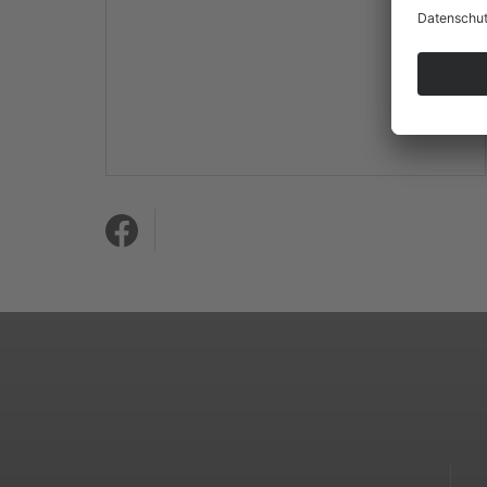
Mehr Informationen
Akzeptieren
powered by
Usercentrics
Consent Management
Platform
&
eRecht24