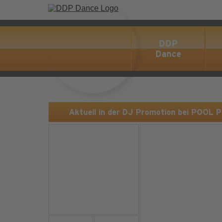
DDP
Dance
Aktuell in der DJ Promotion bei POOL