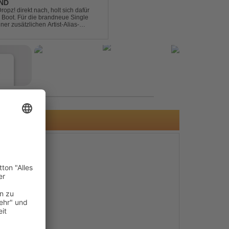
END
pz! direkt nach, holt sich dafür
 Boot. Für die brandneue Single
ner zusätzlichen Artist-Alias-
 war. „The End“ ist ei...
e
s
e