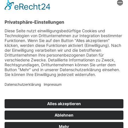
Top 100
Hot 50
Top Neueinsteiger
Highscores
Jahrescharts
Top 100
Hot 50
Top Neueinsteiger
Highscores
Jahrescharts
DJ-Promo buchen