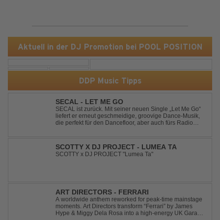
Aktuell in der DJ Promotion bei POOL POSITION
DDP Music Tipps
SECAL - LET ME GO
SECAL ist zurück. Mit seiner neuen Single „Let Me Go“
liefert er erneut geschmeidige, groovige Dance-Musik,
die perfekt für den Dancefloor, aber auch fürs Radio
oder die persönliche Dance-Playlist im Alltag geeignet
ist. Deep House trifft auf Dance-Pop – man darf
gespannt sein, was als Nächstes...
SCOTTY X DJ PROJECT - LUMEA TA
SCOTTY x DJ PROJECT "Lumea Ta"
ART DIRECTORS - FERRARI
A worldwide anthem reworked for peak-time mainstage
moments. Art Directors transform “Ferrari” by James
Hype & Miggy Dela Rosa into a high-energy UK Garage