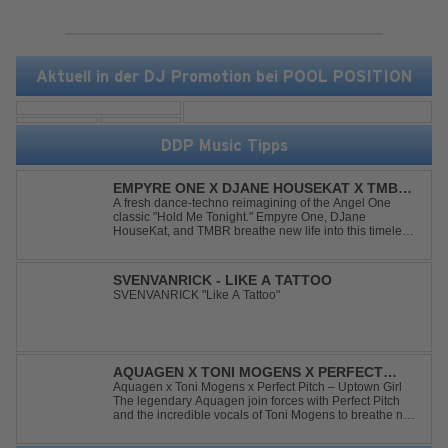
Aktuell in der DJ Promotion bei POOL POSITION
DDP Music Tipps
EMPYRE ONE X DJANE HOUSEKAT X TMBR -
HOLD ME TONIGHT
A fresh dance-techno reimagining of the Angel One
classic "Hold Me Tonight." Empyre One, DJane
HouseKat, and TMBR breathe new life into this timeless
anthem with driving beats, powerful drops, and an
energetic modern production. Blending nostalgia with
contemporary dancefloor energy, this cover...
SVENVANRICK - LIKE A TATTOO
SVENVANRICK "Like A Tattoo"
AQUAGEN X TONI MOGENS X PERFECT
PITCH - UPTOWN GIRL
Aquagen x Toni Mogens x Perfect Pitch – Uptown Girl
The legendary Aquagen join forces with Perfect Pitch
and the incredible vocals of Toni Mogens to breathe new
life into Billy Joel's timeless classic "Uptown Girl."
Combining a bouncy bassline and a fresh, feel-good