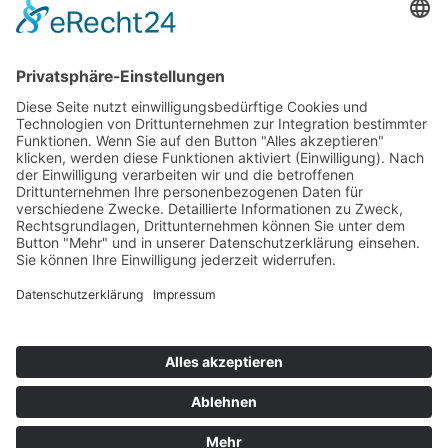
Top 100
Hot 50
Top Neueinsteiger
Highscores
Jahrescharts
Top 100
Hot 50
Top Neueinsteiger
Highscores
Jahrescharts
DJ-Promo buchen