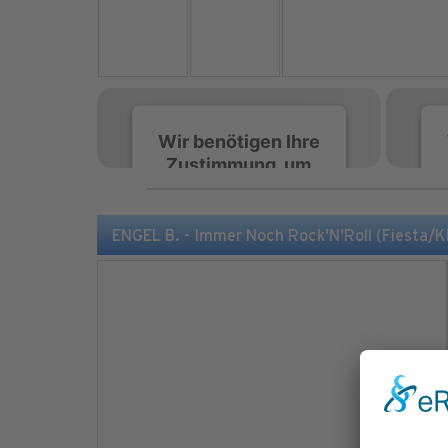
Wir benötigen Ihre
Zustimmung, um
den Spotify-
Service zu laden!
ENGEL B. - Immer Noch Rock'N'Roll (Fiesta/
Wir verwenden Spotify,
um Inhalte einzubetten.
Dieser Service kann
Daten zu Ihren
Aktivitäten sammeln.
Bitte lesen Sie die Details
durch und stimmen Sie
der Nutzung des Service
zu, um diese Inhalte
anzuzeigen.