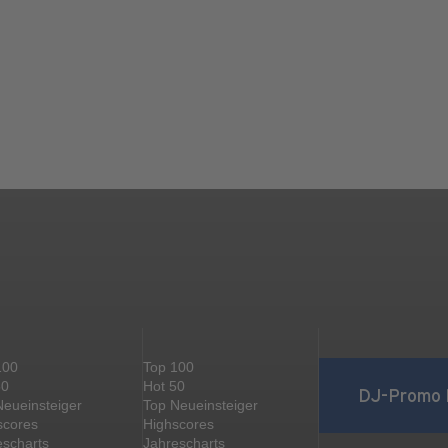
100
Top 100
50
Hot 50
DJ-Promo 
Neueinsteiger
Top Neueinsteiger
scores
Highscores
escharts
Jahrescharts