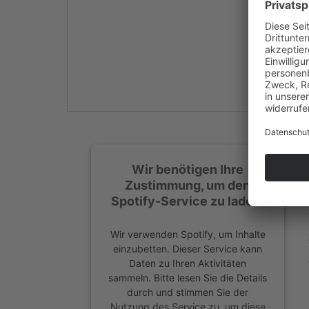
Mehr Informationen
Akzeptieren
powered by
Usercentrics
Consent Management
Platform
&
eRecht24
Wir benötigen Ihre
Zustimmung, um den
Spotify-Service zu laden!
Wir verwenden Spotify, um Inhalte
einzubetten. Dieser Service kann
Daten zu Ihren Aktivitäten
sammeln. Bitte lesen Sie die Details
durch und stimmen Sie der
Nutzung des Service zu, um diese