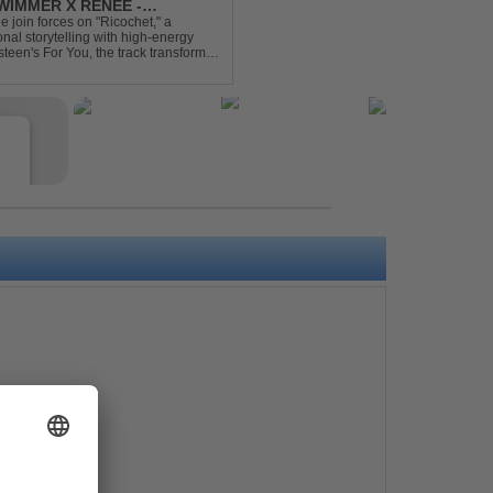
IMMER X RENEE -
join forces on "Ricochet," a
al storytelling with high-energy
steen's For You, the track transforms
experience. Crafted by...
e
s
e