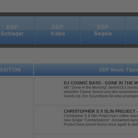
DDP
DDP
DDP
Schlager
Video
Regeln
 POSITION
DDP Music Tipp
DJ COSMIC BASS - GONE IN THE 
Mit '' Gone in the Morning'' vereint Dj Cosm
aktuellen Dance Sound und den unverwechse
Hands Up. Ein Soundtrack für eine unverges
CHRISTOPHER S X SLIN PROJECT
Christopher S & Slin Project turn coffee stain
new Single "Constellations". Acclaimed dan
Project have joined forces once again to deli
single, "Constellations." Moving away from st