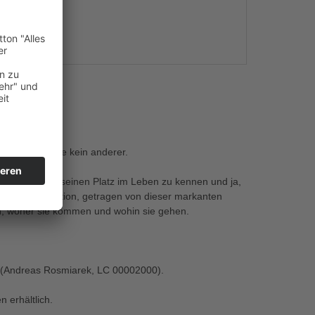
s
blieben.
ihn verrät wie kein anderer.
 zu blicken, seinen Platz im Leben zu kennen und ja,
ftvolle Produktion, getragen von dieser markanten
n, woher sie kommen und wohin sie gehen.
s" (Andreas Rosmiarek, LC 00002000).
 erhältlich.