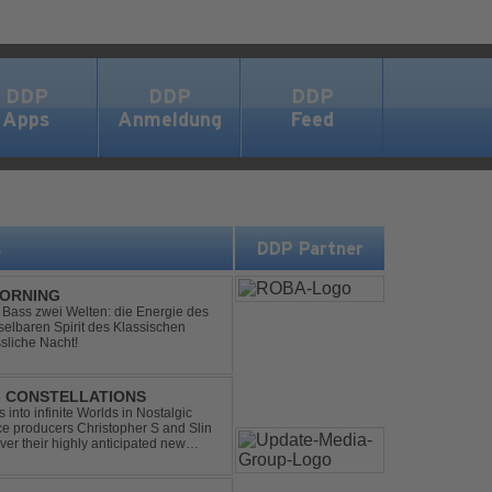
DDP
DDP
DDP
Apps
Anmeldung
Feed
s
DDP Partner
MORNING
ic Bass zwei Welten: die Energie des
lbaren Spirit des Klassischen
sliche Nacht!
 - CONSTELLATIONS
s into infinite Worlds in Nostalgic
ce producers Christopher S and Slin
ver their highly anticipated new
andard club ...