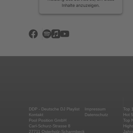
Inhalte anzuzeigen.
Mehr Informationen
Akzeptieren
powered by
Usercentrics Consent
Management Platform
&
eRecht24
DDP - Deutsche DJ Playlist
Impressum
Top 
Kontakt:
Datenschutz
Hot 
Pool Position GmbH
Top 
Carl-Schurz-Strasse 8
High
27711 Osterholz-Scharmbeck
Jahr