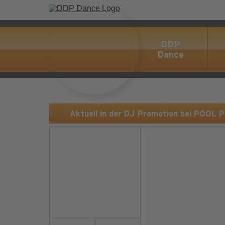
DDP
Dance
Aktuell in der DJ Promotion bei POOL