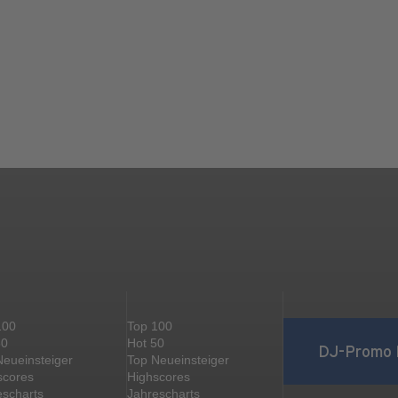
100
Top 100
50
Hot 50
DJ-Promo 
Neueinsteiger
Top Neueinsteiger
scores
Highscores
escharts
Jahrescharts