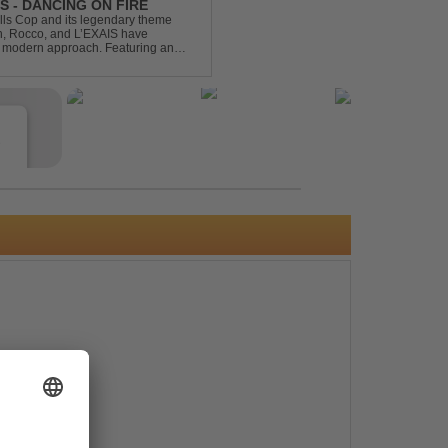
S - DANCING ON FIRE
ills Cop and its legendary theme
ch, Rocco, and L’EXAIS have
h, modern approach. Featuring an
tion style, they respectf...
e
s
e