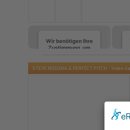
Wir benötigen Ihre
Zustimmung, um
den Spotify-
Service zu laden!
STEVE MODANA & PERFECT PITCH - Video Ga
Wir verwenden Spotify,
um Inhalte einzubetten.
Dieser Service kann
Daten zu Ihren
Aktivitäten sammeln.
Bitte lesen Sie die Details
durch und stimmen Sie
der Nutzung des Service
zu, um diese Inhalte
anzuzeigen.