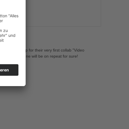
s
amed up for their very first collab "Video
s style! This one will be on repeat for sure!