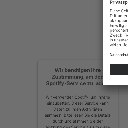
Mehr Informationen
Akzeptieren
powered by
Usercentrics
Consent Management
Platform
&
eRecht24
Wir benötigen Ihre
Zustimmung, um den
Spotify-Service zu laden!
Wir verwenden Spotify, um Inhalte
einzubetten. Dieser Service kann
Daten zu Ihren Aktivitäten
sammeln. Bitte lesen Sie die Details
durch und stimmen Sie der
Nutzung des Service zu, um diese