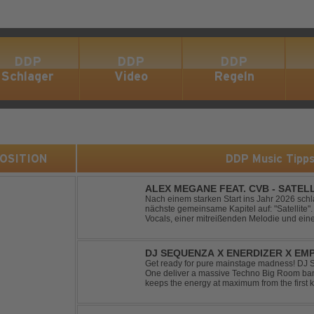
DDP
DDP
DDP
Schlager
Video
Regeln
 POSITION
DDP Music Tipp
ALEX MEGANE FEAT. CVB - SATEL
Nach einem starken Start ins Jahr 2026 sc
nächste gemeinsame Kapitel auf: "Satellite". 
Vocals, einer mitreißenden Melodie und ei
Produktion entführt "Satellite" die Hörer auf
DJ SEQUENZA X ENERDIZER X EMP
MORNING LIGHT
Get ready for pure mainstage madness! DJ
One deliver a massive Techno Big Room banger
keeps the energy at maximum from the first ki
explosive synths, pounding basslines and an 