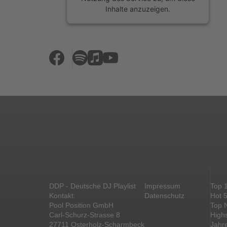
Inhalte anzuzeigen.
Mehr Informationen
Akzeptieren
powered by
Usercentrics Consent
Management Platform
&
eRecht24
DDP - Deutsche DJ Playlist
Impressum
Top 
Kontakt:
Datenschutz
Hot 
Pool Position GmbH
Top 
Carl-Schurz-Strasse 8
High
27711 Osterholz-Scharmbeck
Jahr