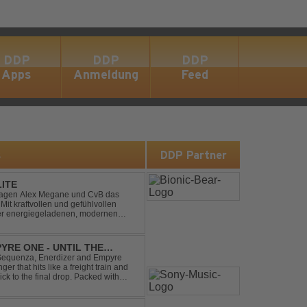
DDP
DDP
DDP
Apps
Anmeldung
Feed
s
DDP Partner
LITE
hlagen Alex Megane und CvB das
Mit kraftvollen und gefühlvollen
ner energiegeladenen, modernen
 eine emotionale Reise durc...
YRE ONE - UNTIL THE
 Sequenza, Enerdizer and Empyre
 that hits like a freight train and
ck to the final drop. Packed with
unstoppable festival...