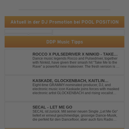
Aktuell in der DJ Promotion bei POOL POSITION
DDP Music Tipps
ROCCO X PULSEDRIVER X NINKID - TAKE
ME TO THE RAVE (FESTIVAL MIX)
Dance music legends Rocco and Pulsedriver, together
with Ninkid, have given their smash hit “Take Me to the
Rave” a powerful new makeover. The fresh version is set
to ignite dance floors and bring every festival to a boiling
point. Featuring massive kicks and the beloved melody
that made the or...
KASKADE, GLOCKENBACH, KAITLIN
ARAGON - RUNAWAY
Eight-time GRAMMY-nominated producer, DJ, and
electronic music icon Kaskade joins forces with masked
electronic artist GLOCKENBACH and rising vocalist
Kaitlin Aragon for their new collaboration “Runaway,”
arriving July 31st. The track marks the fourth single from
Kaskade’s forthcoming ORIGIN...
SECAL - LET ME GO
SECAL ist zurück. Mit seiner neuen Single „Let Me Go“
liefert er erneut geschmeidige, groovige Dance-Musik,
die perfekt für den Dancefloor, aber auch fürs Radio
oder die persönliche Dance-Playlist im Alltag geeignet
ist. Deep House trifft auf Dance-Pop – man darf