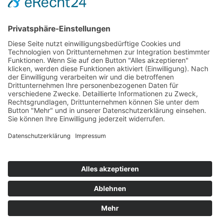
Hot 50
Top Neueinsteiger
Highscores
Jahrescharts
Top 100
Hot 50
Top Neueinsteiger
Highscores
Jahrescharts
DJ-Promo buchen