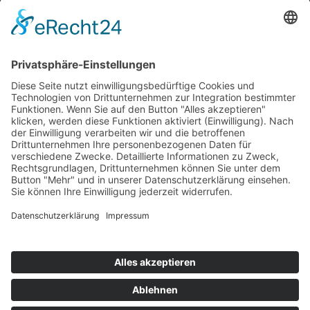
Top 100
Hot 50
Top Neueinsteiger
Highscores
Jahrescharts
Top 100
Hot 50
Top Neueinsteiger
Highscores
Jahrescharts
DJ-Promo buchen