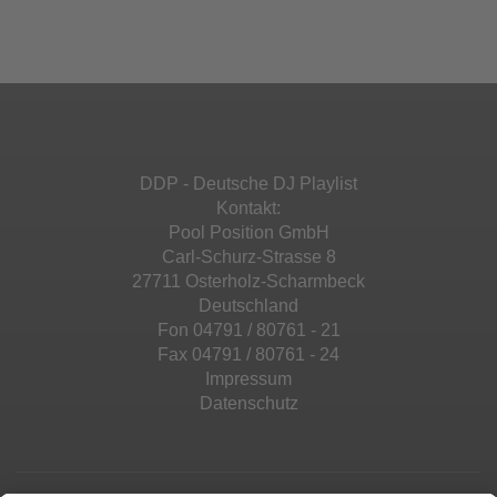
Ihren Aktivitäten sammeln. Bitte lesen Sie die
Mehr Informationen
powered by
Usercentrics Consent
Details durch und stimmen Sie der Nutzung
Management Platform
&
eRecht24
des Service zu, um diese Inhalte anzuzeigen.
Akzeptieren
Mehr Informationen
powered by
Usercentrics Consent
Management Platform
&
eRecht24
Akzeptieren
DDP - Deutsche DJ Playlist
powered by
Usercentrics Consent
Kontakt:
Management Platform
&
eRecht24
Pool Position GmbH
Carl-Schurz-Strasse 8
27711 Osterholz-Scharmbeck
Deutschland
Fon 04791 / 80761 - 21
Fax 04791 / 80761 - 24
Impressum
Datenschutz