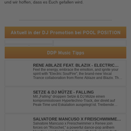
und wir hoffen, dass es Euch gefallen wird.
Aktuell in der DJ Promotion bei POOL POSITION
DDP Music Tipps
RENE ABLAZE FEAT. BLAZIX - ELECTRIC
SOULFIRE
Feel the energy, embrace the emotion, and ignite your
spirit with "Electric SoulFire", the brand-new Vocal
Trance collaboration from Rene Ablaze and Blazix. This
release delivers two unique journeys through the world
of uplifting melodies and powerful vocals. Classic
Uplifting Vocal Trance me...
SETZE & DJ MÜTZE - FALLING
Mit „Falling“ droppen Setze & DJ Mütze einen
kompromisslosen Hypertechno-Track, der direkt auf
Peak-Time und Eskalation ausgelegt ist. Treibende
Kicks, verzerrte Synths und energiegeladene Drops
verschmelzen zu einem Sound, der keine Pausen kennt
– roh, schnell und absolut mitreißend. Zwischen ...
SALVATORE MANCUSO X FREISCHWIMMER
X RENEE - RICOCHET
Salvatore Mancuso x Freischwimmer x Renee join
forces on "Ricochet," a powerful dance-pop anthem