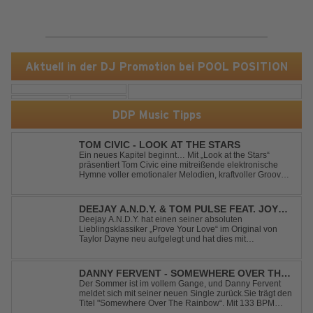
Aktuell in der DJ Promotion bei POOL POSITION
DDP Music Tipps
TOM CIVIC - LOOK AT THE STARS
Ein neues Kapitel beginnt… Mit „Look at the Stars“
präsentiert Tom Civic eine mitreißende elektronische
Hymne voller emotionaler Melodien, kraftvoller Grooves
und dem Gefühl, über das Gewöhnliche
hinauszublicken. Bekannt für seine einzigartige
Verbindung aus Dance, House und elektronische...
DEEJAY A.N.D.Y. & TOM PULSE FEAT. JOY
ANDERSEN - PROVE YOUR LOVE
Deejay A.N.D.Y. hat einen seiner absoluten
Lieblingsklassiker „Prove Your Love“ im Original von
Taylor Dayne neu aufgelegt und hat dies mit
namenhafter Unterstützung von Tom Pulse und
Sängerin Joy Andersen getan. Der frische Sound für
einen weltweit bekannten Hit animiert direkt wieder zum
DANNY FERVENT - SOMEWHERE OVER THE
tanz...
RAINBOW
Der Sommer ist im vollem Gange, und Danny Fervent
meldet sich mit seiner neuen Single zurück.Sie trägt den
Titel "Somewhere Over The Rainbow“. Mit 133 BPM