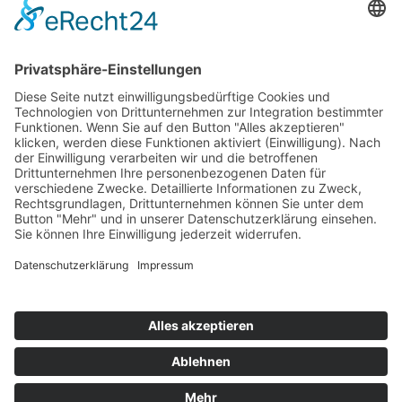
Top 100
Hot 50
Top Neueinsteiger
Highscores
Jahrescharts
Top 100
Hot 50
Top Neueinsteiger
Highscores
Jahrescharts
DJ-Promo buchen