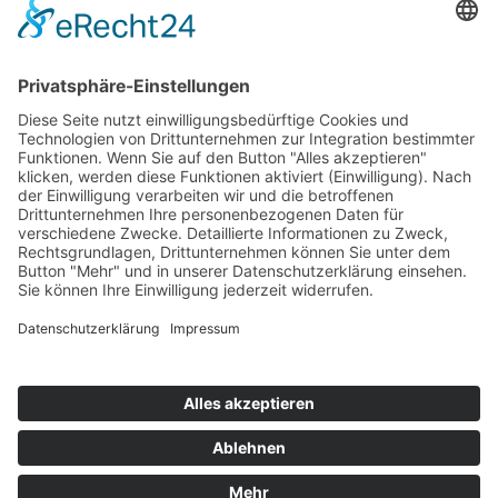
Top 100
Hot 50
Top Neueinsteiger
Highscores
Jahrescharts
Top 100
Hot 50
Top Neueinsteiger
Highscores
Jahrescharts
DJ-Promo buchen