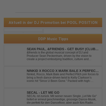
Aktuell in der DJ Promotion bei POOL POSITION
DDP Music Tipps
SEAN PAUL, &FRIENDS - GET BUSY (CLUB
MIX)
&friends is the global musical concept of DJ and
Producer Sean Peckenham, driven by the vision to
create a project embodying tradition, culture and
community. His new track “Get Busy (Club Mix)
alongside the Jamaican dancehall singer and rapper
Sean Paul, has taken this early 2000s hit to a who...
NINKID X ROCCO X MARK BALE X PERFECT
PITCH - SINCE U BEEN GONE
Ninkid, Rocco, Mark Bale and Perfect Pitch join forces to
bring a fresh dance-driven twist to Kelly Clarkson’s
iconic hit “Since U Been Gone.” Packed with high-
energy beats, uplifting vibes and a festival-ready sound,
this cover is built for peak-time sets, radio rotations and
every dancefloor ...
SECAL - LET ME GO
SECAL ist zurück. Mit seiner neuen Single „Let Me Go“
liefert er erneut geschmeidige, groovige Dance-Musik,
die perfekt für den Dancefloor, aber auch fürs Radio