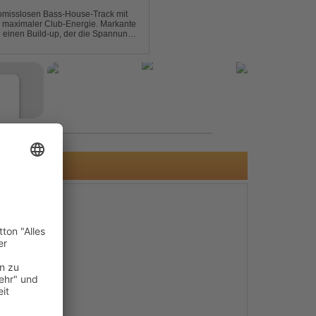
omisslosen Bass-House-Track mit
 maximaler Club-Energie. Markante
d einen Build-up, der die Spannung
ubt. Der Track hat die no...
e
s
e