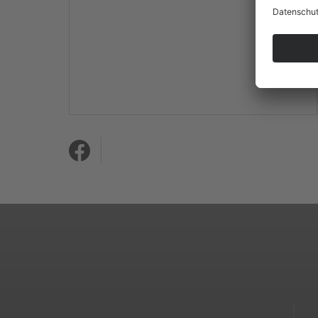
Mehr Informationen
Akzeptieren
powered by
Usercentrics
Consent Management
Platform
&
eRecht24