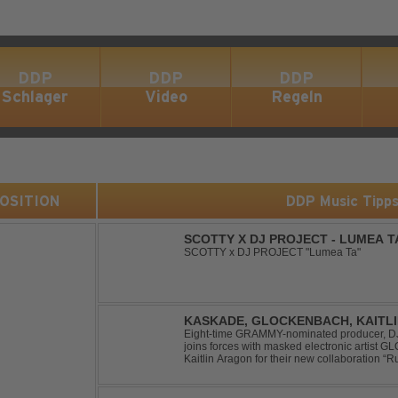
DDP
DDP
DDP
Schlager
Video
Regeln
 POSITION
DDP Music Tipp
SCOTTY X DJ PROJECT - LUMEA T
SCOTTY x DJ PROJECT "Lumea Ta"
KASKADE, GLOCKENBACH, KAITL
Eight-time GRAMMY-nominated producer, DJ,
joins forces with masked electronic artist
Kaitlin Aragon for their new collaboration “Runaway
marks the fourth single from Kaskade’s fort