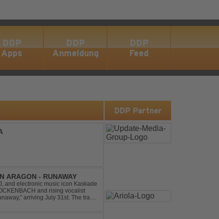
DDP
DDP
DDP
Apps
Anmeldung
Feed
s
DDP Partner
A
IN ARAGON - RUNAWAY
 and electronic music icon Kaskade
 GLOCKENBACH and rising vocalist
,” arriving July 31st. The track
hcoming ORIGIN...