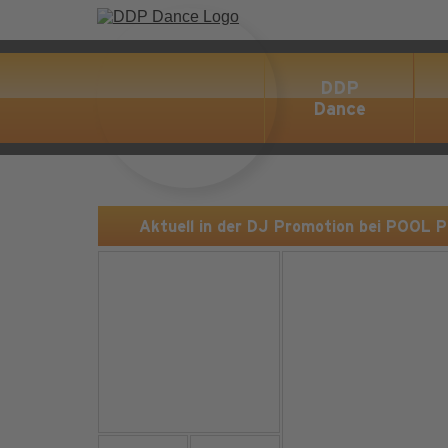
DDP
Dance
Aktuell in der DJ Promotion bei POOL