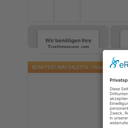
Wir benötigen Ihre
Zustimmung, um
den Spotify-
Service zu laden!
BEAM FEAT. NIKI SALETTA - I Roam (Beam Tr
Wir verwenden Spotify,
um Inhalte einzubetten.
Dieser Service kann
Daten zu Ihren
Aktivitäten sammeln.
Bitte lesen Sie die Details
durch und stimmen Sie
der Nutzung des Service
zu, um diese Inhalte
anzuzeigen.