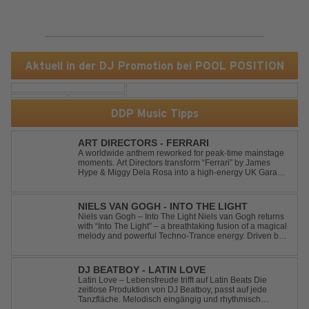
Aktuell in der DJ Promotion bei POOL POSITION
DDP Music Tipps
ART DIRECTORS - FERRARI
A worldwide anthem reworked for peak-time mainstage
moments. Art Directors transform “Ferrari” by James
Hype & Miggy Dela Rosa into a high-energy UK Garage
House weapon, packed with punchy grooves and
irresistible momentum. Designed for clubs and festival
crowds alike, this remix elevates the o...
NIELS VAN GOGH - INTO THE LIGHT
Niels van Gogh – Into The Light Niels van Gogh returns
with “Into The Light” – a breathtaking fusion of a magical
melody and powerful Techno-Trance energy. Driven by
euphoric synths, soaring emotions, and a massive peak-
time groove, this track delivers pure goosebumps from
start to finish. Kn...
DJ BEATBOY - LATIN LOVE
Latin Love – Lebensfreude trifft auf Latin Beats Die
zeitlose Produktion von DJ Beatboy, passt auf jede
Tanzfläche. Melodisch eingängig und rhythmisch