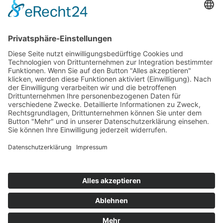
Top 100
Hot 50
Top Neueinsteiger
Highscores
Jahrescharts
Top 100
Hot 50
Top Neueinsteiger
Highscores
Jahrescharts
DJ-Promo buchen