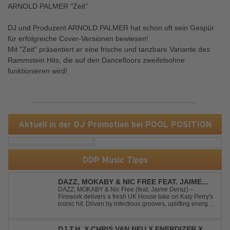
ARNOLD PALMER "Zeit"
DJ und Produzent ARNOLD PALMER hat schon oft sein Gespür
für erfolgreiche Cover-Versionen bewiesen!
Mit "Zeit“ präsentiert er eine frische und tanzbare Variante des
Rammstein Hits, die auf den Dancefloors zweifelsohne
funktionieren wird!
Aktuell in der DJ Promotion bei POOL POSITION
DDP Music Tipps
DAZZ, MOKABY & NIC FREE FEAT. JAIME
DERAZ - FIREWORK
DAZZ, MOKABY & Nic Free (feat. Jaime Deraz) –
Firework delivers a fresh UK House take on Katy Perry's
iconic hit. Driven by infectious grooves, uplifting energy,
and Jaime Deraz's stunning vocals, this reimagined
cover brings a modern club vibe while preserving the
emotional power of the origin...
DJ T.H. X CHRIS VAN NEU X ENERDIZER X