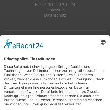
Fax 04791 / 80761 - 24
Impressum
Datenschutz
Top 100
Hot 50
Top Neueinsteiger
Highscores
Jahrescharts
Top 100
Hot 50
Top Neueinsteiger
Highscores
Jahrescharts