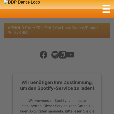
ARNOLD PALMER - Zeit (You Love Dance/Planet
Punk/KNM)
Wir benötigen Ihre Zustimmung,
um den Spotify-Service zu laden!
Wir verwenden Spotify, um Inhalte
einzubetten. Dieser Service kann Daten zu
Ihren Aktivitäten sammeln. Bitte lesen Sie die