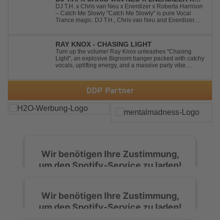
ROBERTA HARRISON - CATCH ME SLOWLY
DJ T.H. x Chris van Neu x Enerdizer x Roberta Harrison
– Catch Me Slowly "Catch Me Slowly" is pure Vocal
Trance magic. DJ T.H., Chris van Neu and Enerdizer
create an uplifting journey filled with emotional
melodies, euphoric energy and that unmistakable
Balearic Ibiza trance vibe. At the hear...
RAY KNOX - CHASING LIGHT
Turn up the volume! Ray Knox unleashes "Chasing
Light", an explosive Bigroom banger packed with catchy
vocals, uplifting energy, and a massive party vibe.
Designed to dominate dancefloors and festival stages
alike. A guaranteed crowd-pleaser and party starter!
DDP Partner
Wir benötigen Ihre Zustimmung,
um den Spotify-Service zu laden!
Wir verwenden Spotify, um Inhalte
Wir benötigen Ihre Zustimmung,
einzubetten. Dieser Service kann Daten zu
um den Spotify-Service zu laden!
Ihren Aktivitäten sammeln. Bitte lesen Sie die
Details durch und stimmen Sie der Nutzung