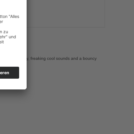
s
ne!
tchy lead melody, freaking cool sounds and a bouncy