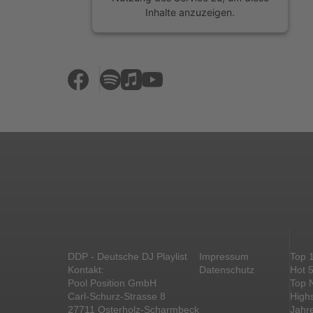
Inhalte anzuzeigen.
Mehr Informationen
Akzeptieren
powered by
Usercentrics Consent
Management Platform
&
eRecht24
DDP - Deutsche DJ Playlist
Impressum
Top 
Kontakt:
Datenschutz
Hot 
Pool Position GmbH
Top 
Carl-Schurz-Strasse 8
High
27711 Osterholz-Scharmbeck
Jahr