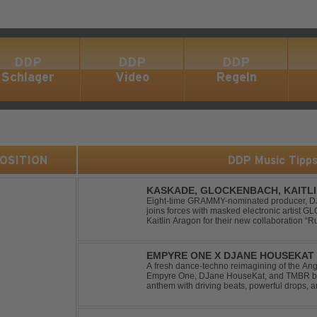
DDP
DDP
DDP
Schlager
Video
Regeln
 POSITION
DDP Music Tipp
KASKADE, GLOCKENBACH, KAITL
Eight-time GRAMMY-nominated producer, DJ,
joins forces with masked electronic artist
Kaitlin Aragon for their new collaboration “Runaway
marks the fourth single from Kaskade’s fort
EMPYRE ONE X DJANE HOUSEKAT 
TONIGHT
A fresh dance-techno reimagining of the Ang
Empyre One, DJane HouseKat, and TMBR brea
anthem with driving beats, powerful drops, 
Blending nostalgia with contemporary dancefl