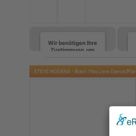
Wir benötigen Ihre
Zustimmung, um
den Spotify-
Service zu laden!
STEVE MODANA - Blast (You Love Dance/Pla
Wir verwenden Spotify,
um Inhalte einzubetten.
Dieser Service kann
Daten zu Ihren
Aktivitäten sammeln.
Bitte lesen Sie die Details
durch und stimmen Sie
der Nutzung des Service
zu, um diese Inhalte
anzuzeigen.