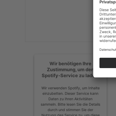
Mehr Informationen
Akzeptieren
powered by
Usercentrics
Consent Management
Platform
&
eRecht24
Wir benötigen Ihre
Zustimmung, um den
Spotify-Service zu laden!
Wir verwenden Spotify, um Inhalte
einzubetten. Dieser Service kann
Daten zu Ihren Aktivitäten
sammeln. Bitte lesen Sie die Details
durch und stimmen Sie der
Nutzung des Service zu, um diese