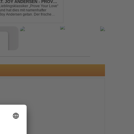
AT. JOY ANDERSEN - PROVE
Lieblingsklassiker „Prove Your Love“
und hat dies mit namenhafter
oy Andersen getan. Der frische
ert direkt wieder zum tanz...
e
s
e