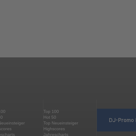
100
Top 100
50
Hot 50
DJ-Promo 
Neueinsteiger
Top Neueinsteiger
scores
Highscores
escharts
Jahrescharts