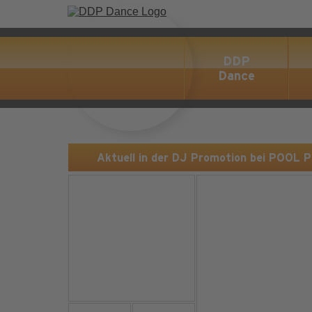
DDP
Dance
Aktuell in der DJ Promotion bei POOL