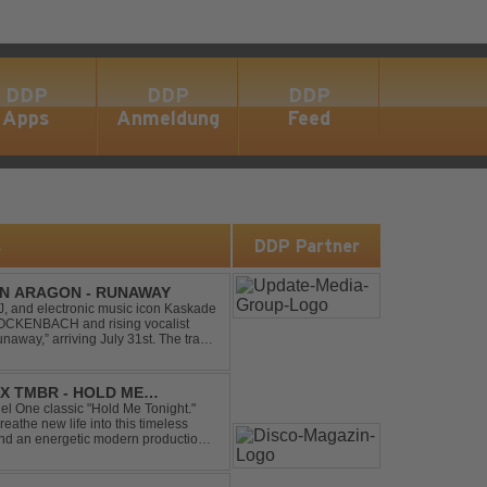
DDP
DDP
DDP
Apps
Anmeldung
Feed
s
DDP Partner
IN ARAGON - RUNAWAY
 and electronic music icon Kaskade
 GLOCKENBACH and rising vocalist
,” arriving July 31st. The track
hcoming ORIGIN...
X TMBR - HOLD ME
el One classic "Hold Me Tonight."
the new life into this timeless
and an energetic modern production.
oor energy, this cover...