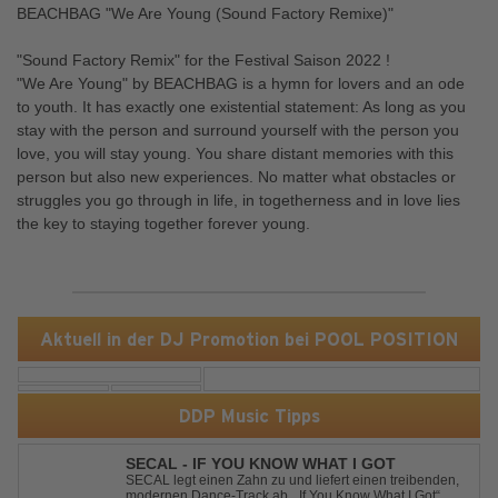
BEACHBAG "We Are Young (Sound Factory Remixe)"
"Sound Factory Remix" for the Festival Saison 2022 !
"We Are Young" by BEACHBAG is a hymn for lovers and an ode
to youth. It has exactly one existential statement: As long as you
stay with the person and surround yourself with the person you
love, you will stay young. You share distant memories with this
person but also new experiences. No matter what obstacles or
struggles you go through in life, in togetherness and in love lies
the key to staying together forever young.
Aktuell in der DJ Promotion bei POOL POSITION
DDP Music Tipps
SECAL - IF YOU KNOW WHAT I GOT
SECAL legt einen Zahn zu und liefert einen treibenden,
modernen Dance-Track ab. „If You Know What I Got“