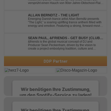
versprüht einen Hauch von 90er-Jahre-Oldschool-Flair,
kombiniert mit frischen, neuen Elementen – perfekt für
Dance- oder Workout-Playlists und natürlich ideal für
Club- und Festival-Sets.
ALLAN BERNDTZ - THE LIGHT
Emerging Danish trance artist Allan Berndtz presents
“The Light,” a soaring uplifting trance anthem filled with
energy and emotion. Featuring a strong, forward-moving
melody, the track showcases the signature quality and
spirit of a Future Sequence release.
SEAN PAUL, &FRIENDS - GET BUSY (CLUB
MIX)
&friends is the global musical concept of DJ and
Producer Sean Peckenham, driven by the vision to
create a project embodying tradition, culture and
community. His new track “Get Busy (Club Mix)
alongside the Jamaican dancehall singer and rapper
Sean Paul, has taken this early 2000s hit to a who...
DDP Partner
Wir benötigen Ihre Zustimmung,
um den Spotify-Service zu laden!
Wir verwenden Spotify, um Inhalte
Wir benötigen Ihre Zustimmung,