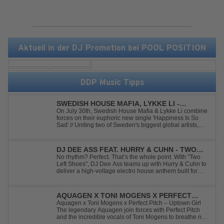
Aktuell in der DJ Promotion bei POOL POSITION
DDP Music Tipps
SWEDISH HOUSE MAFIA, LYKKE LI -
HAPPINESS IS SO SAD
On July 30th, Swedish House Mafia & Lykke Li combine
forces on their euphoric new single 'Happiness Is So
Sad' // Uniting two of Sweden's biggest global artists,
'Happiness Is So Sad' is a record that reflects on how the
happiest moments are often the hardest to say goodbye
to // The track was ...
DJ DEE ASS FEAT. HURRY & CUHN - TWO
LEFT SHOES
No rhythm? Perfect. That’s the whole point. With "Two
Left Shoes", DJ Dee Ass teams up with Hurry & Cuhn to
deliver a high-voltage electro house anthem built for
chaotic dancefloors and unforgettable nights. Loud,
unapologetic, and irresistibly catchy, this track turns
clumsiness into confid...
AQUAGEN X TONI MOGENS X PERFECT
PITCH - UPTOWN GIRL
Aquagen x Toni Mogens x Perfect Pitch – Uptown Girl
The legendary Aquagen join forces with Perfect Pitch
and the incredible vocals of Toni Mogens to breathe new