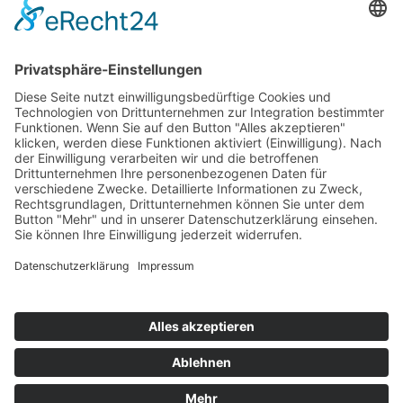
Top 100
Hot 50
Top Neueinsteiger
Highscores
Jahrescharts
Top 100
Hot 50
Top Neueinsteiger
Highscores
Jahrescharts
DJ-Promo buchen