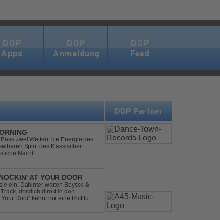
DDP
DDP
DDP
Apps
Anmeldung
Feed
s
DDP Partner
MORNING
ic Bass zwei Welten: die Energie des
lbaren Spirit des Klassischen
sliche Nacht!
NOCKIN' AT YOUR DOOR
t sie ein. Dahinter warten Boysco &
rack, der dich direkt in den
t Your Door“ kennt nur eine Richtung: