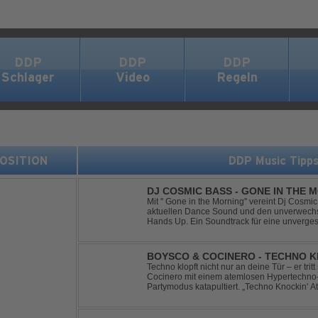
DDP
DDP
DDP
Schlager
Video
Regeln
 POSITION
DDP Music Tipp
DJ COSMIC BASS - GONE IN THE 
Mit '' Gone in the Morning'' vereint Dj Cosm
aktuellen Dance Sound und den unverwechse
Hands Up. Ein Soundtrack für eine unverges
BOYSCO & COCINERO - TECHNO K
Techno klopft nicht nur an deine Tür – er trit
Cocinero mit einem atemlosen Hypertechno-T
Partymodus katapultiert. „Techno Knockin' A
nach vorn. Bounce, bounce, bounce!