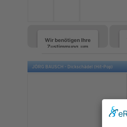
Wir benötigen Ihre
Zustimmung, um
den Spotify-
Service zu laden!
JÖRG BAUSCH - Dickschädel (Hit-Pop)
Wir verwenden Spotify,
um Inhalte einzubetten.
Dieser Service kann
Daten zu Ihren
Aktivitäten sammeln.
Bitte lesen Sie die Details
durch und stimmen Sie
der Nutzung des Service
zu, um diese Inhalte
anzuzeigen.