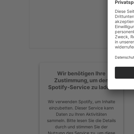
Mehr Informationen
Akzeptieren
powered by
Usercentrics
Consent Management
Platform
&
eRecht24
Wir benötigen Ihre
Zustimmung, um den
Spotify-Service zu laden!
Wir verwenden Spotify, um Inhalte
einzubetten. Dieser Service kann
Daten zu Ihren Aktivitäten
sammeln. Bitte lesen Sie die Details
durch und stimmen Sie der
Nutzung des Service zu, um diese