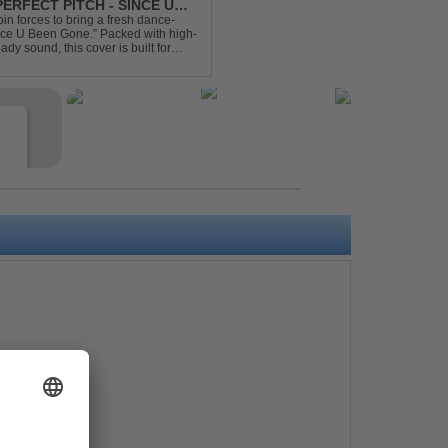
ERFECT PITCH - SINCE U
in forces to bring a fresh dance-
Since U Been Gone.” Packed with high-
ady sound, this cover is built for
efloor ...
e
s
e