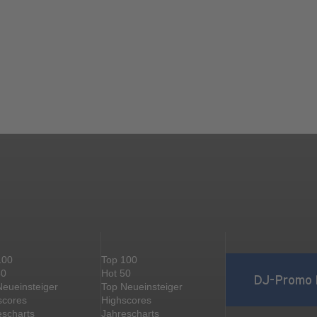
100
Top 100
50
Hot 50
DJ-Promo 
Neueinsteiger
Top Neueinsteiger
scores
Highscores
escharts
Jahrescharts