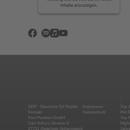
Inhalte anzuzeigen.
Mehr Informationen
Akzeptieren
powered by
Usercentrics Consent
Management Platform
&
eRecht24
DDP - Deutsche DJ Playlist
Impressum
Top 
Kontakt:
Datenschutz
Hot 
Pool Position GmbH
Top 
Carl-Schurz-Strasse 8
High
27711 Osterholz-Scharmbeck
Jahr