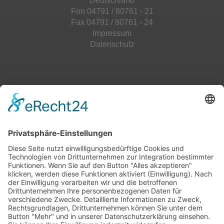
Deutschland
Fon 04791 / 80761 - 21
Fax 04791 / 80761 - 24
Impressum
Datenschutz
Top 100
Hot 50
Top Neueinsteiger
Highscores
Jahrescharts
Top 100
Hot 50
Top Neueinsteiger