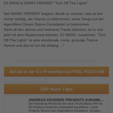
DJ SHOG & DANNY FERVENT "Turn Off The Lights"
Seit DANNY FERVENT begann, Musik zu machen, war es ihm
immer wichtig, die Chance zu bekommen, seine Songs auf der
legendären Dream Dance-Compilation zu bekommen.
Nach all den Jahren und mehreren Tracks inklusive, tut er sich
jetzt mit dem Mastermind dahinter, DJ SHOG, zusammen. "Turn
Off The Lights“ ist eine emotionale, coole, groovige Trance-
Hymne und das ist nur der Anfang …!
Aktuell in der DJ Promotion bei POOL POSITION
DDP Music Tipps
ANDREAS KRAEMER PRESENTS AURAWAVE
X JUNK PROJECT - VOYAGE VOYAGE
Der HandsUp-Remix für die neue TechnoBase.FM Vol.
46! Andreas Kraemer präsentiert AuraWave x Junk
(TIMSTER & NINTH REMIX)
Projects Version des legendären Klassikers „Voyage