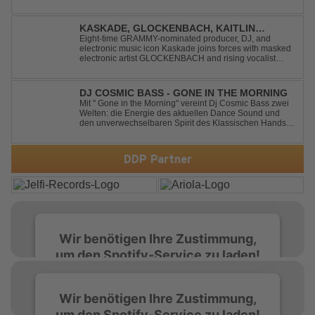
Voyage“ im energiegeladenen HandsUp-Remix von
Timster & Ninth. Das HandsUp-Duo aus Nordrhein-
Westfalen verwandelt den zeitlosen Song mit druckvoll...
KASKADE, GLOCKENBACH, KAITLIN
ARAGON - RUNAWAY
Eight-time GRAMMY-nominated producer, DJ, and
electronic music icon Kaskade joins forces with masked
electronic artist GLOCKENBACH and rising vocalist
Kaitlin Aragon for their new collaboration “Runaway,”
arriving July 31st. The track marks the fourth single from
Kaskade’s forthcoming ORIGIN...
DJ COSMIC BASS - GONE IN THE MORNING
Mit '' Gone in the Morning'' vereint Dj Cosmic Bass zwei
Welten: die Energie des aktuellen Dance Sound und
den unverwechselbaren Spirit des Klassischen Hands
Up. Ein Soundtrack für eine unvergessliche Nacht!
DDP Partner
Wir benötigen Ihre Zustimmung,
um den Spotify-Service zu laden!
Wir verwenden Spotify, um Inhalte
Wir benötigen Ihre Zustimmung,
einzubetten. Dieser Service kann Daten zu
um den Spotify-Service zu laden!