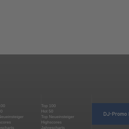
100
Top 100
50
Hot 50
DJ-Promo 
Neueinsteiger
Top Neueinsteiger
scores
Highscores
escharts
Jahrescharts