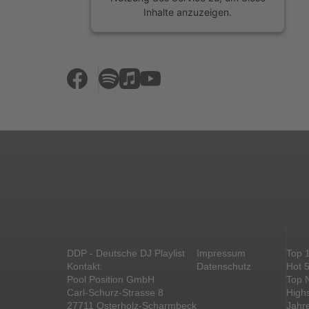
Inhalte anzuzeigen.
Mehr Informationen
Akzeptieren
powered by
Usercentrics Consent
Management Platform
&
eRecht24
DDP - Deutsche DJ Playlist
Impressum
Top 
Kontakt:
Datenschutz
Hot 
Pool Position GmbH
Top 
Carl-Schurz-Strasse 8
High
27711 Osterholz-Scharmbeck
Jahr