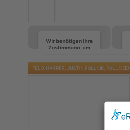
Wir benötigen Ihre
Zustimmung, um
den Spotify-
Service zu laden!
FELIX HARRER, JUSTIN POLLNIK, PAUL KEEN 
Wir verwenden Spotify,
um Inhalte einzubetten.
Dieser Service kann
Daten zu Ihren
Aktivitäten sammeln.
Bitte lesen Sie die Details
durch und stimmen Sie
der Nutzung des Service
zu, um diese Inhalte
anzuzeigen.