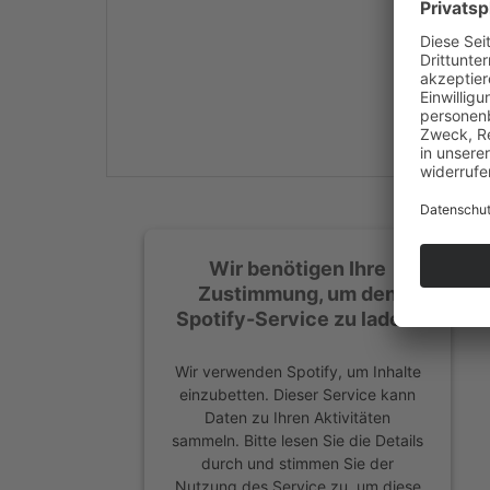
Mehr Informationen
Akzeptieren
powered by
Usercentrics
Consent Management
Platform
&
eRecht24
Wir benötigen Ihre
Zustimmung, um den
Spotify-Service zu laden!
Wir verwenden Spotify, um Inhalte
einzubetten. Dieser Service kann
Daten zu Ihren Aktivitäten
sammeln. Bitte lesen Sie die Details
durch und stimmen Sie der
Nutzung des Service zu, um diese