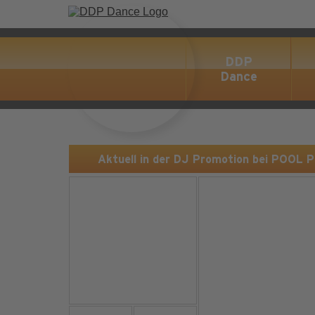
DDP
Dance
Aktuell in der DJ Promotion bei POOL