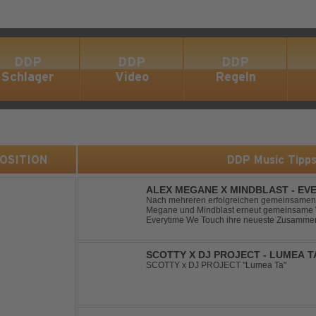
DDP
DDP
DDP
Schlager
Video
Regeln
 POSITION
DDP Music Tipp
ALEX MEGANE X MINDBLAST - EV
Nach mehreren erfolgreichen gemeinsamen 
Megane und Mindblast erneut gemeinsame W
Everytime We Touch ihre neueste Zusammenar
haben sie sich einen echten Klassiker vo
von Ma...
SCOTTY X DJ PROJECT - LUMEA T
SCOTTY x DJ PROJECT "Lumea Ta"