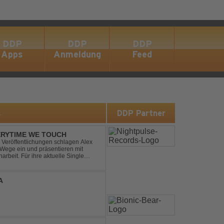
DDP
DDP
DDP
Apps
Anmeldung
Feed
s
DDP Partner
ERYTIME WE TOUCH
Veröffentlichungen schlagen Alex
ege ein und präsentieren mit
beit. Für ihre aktuelle Single
rgenommen: den unvergessenen Song
A