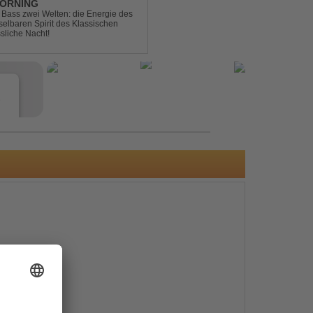
MORNING
ic Bass zwei Welten: die Energie des
lbaren Spirit des Klassischen
sliche Nacht!
e
s
e