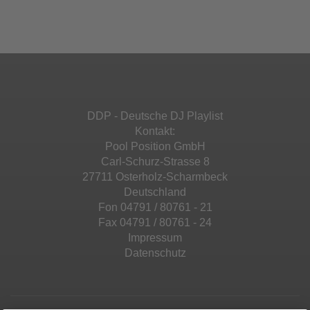
Ihren Aktivitäten sammeln. Bitte lesen Sie die
Mehr Informationen
powered by
Usercentrics Consent
Details durch und stimmen Sie der Nutzung
Management Platform
&
eRecht24
des Service zu, um diese Inhalte anzuzeigen.
Akzeptieren
Mehr Informationen
powered by
Usercentrics Consent
Management Platform
&
eRecht24
Akzeptieren
DDP - Deutsche DJ Playlist
powered by
Usercentrics Consent
Kontakt:
Management Platform
&
eRecht24
Pool Position GmbH
Carl-Schurz-Strasse 8
27711 Osterholz-Scharmbeck
Deutschland
Fon 04791 / 80761 - 21
Fax 04791 / 80761 - 24
Impressum
Datenschutz