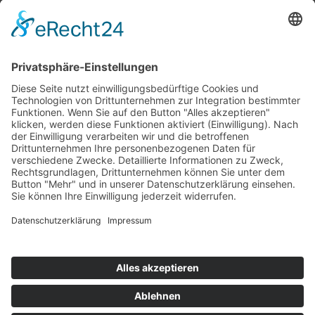
Top 100
Hot 50
Top Neueinsteiger
Highscores
Jahrescharts
Top 100
Hot 50
Top Neueinsteiger
Highscores
Jahrescharts
DJ-Promo buchen