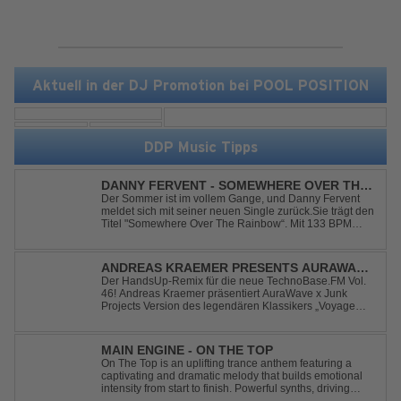
Aktuell in der DJ Promotion bei POOL POSITION
DDP Music Tipps
DANNY FERVENT - SOMEWHERE OVER THE
RAINBOW
Der Sommer ist im vollem Gange, und Danny Fervent
meldet sich mit seiner neuen Single zurück.Sie trägt den
Titel "Somewhere Over The Rainbow“. Mit 133 BPM
entfaltet sich ein melodischer Trance Sound, der durch
seine atmosphärische Dichte und mitreißende Dynamik
überzeugt. Kraftvolle, zugleich g...
ANDREAS KRAEMER PRESENTS AURAWAVE
X JUNK PROJECT - VOYAGE VOYAGE
Der HandsUp-Remix für die neue TechnoBase.FM Vol.
46! Andreas Kraemer präsentiert AuraWave x Junk
(TIMSTER & NINTH REMIX)
Projects Version des legendären Klassikers „Voyage
Voyage“ im energiegeladenen HandsUp-Remix von
Timster & Ninth. Das HandsUp-Duo aus Nordrhein-
Westfalen verwandelt den zeitlosen Song mit druckvoll...
MAIN ENGINE - ON THE TOP
On The Top is an uplifting trance anthem featuring a
captivating and dramatic melody that builds emotional
intensity from start to finish. Powerful synths, driving