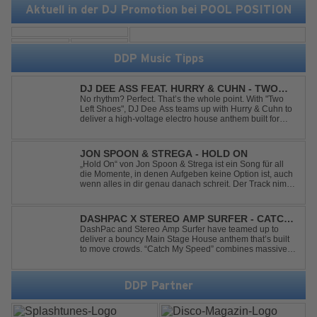
Aktuell in der DJ Promotion bei POOL POSITION
DDP Music Tipps
DJ DEE ASS FEAT. HURRY & CUHN - TWO
LEFT SHOES
No rhythm? Perfect. That’s the whole point. With "Two
Left Shoes", DJ Dee Ass teams up with Hurry & Cuhn to
deliver a high-voltage electro house anthem built for
chaotic dancefloors and unforgettable nights. Loud,
unapologetic, and irresistibly catchy, this track turns
clumsiness into confid...
JON SPOON & STREGA - HOLD ON
„Hold On“ von Jon Spoon & Strega ist ein Song für all
die Momente, in denen Aufgeben keine Option ist, auch
wenn alles in dir genau danach schreit. Der Track nimmt
dieses Gefühl auf, wenn man kurz davor steht
loszulassen, und verwandelt es in pure Energie, die
dich daran erinnert, noch einmal f...
DASHPAC X STEREO AMP SURFER - CATCH
MY SPEED
DashPac and Stereo Amp Surfer have teamed up to
deliver a bouncy Main Stage House anthem that’s built
to move crowds. “Catch My Speed” combines massive
lead sounds, pumping basslines, and infectious energy
into one festival-ready package. Packed with peak-time
vibes and unstoppable momentum, th...
DDP Partner