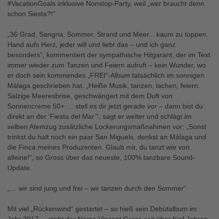
#VacationGoals inklusive Nonstop-Party, weil „wer braucht denn
schon Siesta?!“
„36 Grad, Sangria, Sommer, Strand und Meer... kaum zu toppen.
Hand aufs Herz, jeder will und liebt das – und ich ganz
besonders“, kommentiert der sympathische Hitgarant, der im Text
immer wieder zum Tanzen und Feiern aufruft – kein Wunder, wo
er doch sein kommendes „FREI“-Album tatsächlich im sonnigen
Málaga geschrieben hat. „Heiße Musik, tanzen, lachen, feiern.
Salzige Meeresbrise, geschwängert mit dem Duft von
Sonnencreme 50+ … stell es dir jetzt gerade vor – dann bist du
direkt an der ‘Fiesta del Mar’“, sagt er weiter und schlägt im
selben Atemzug zusätzliche Lockerungsmaßnahmen vor: „Sonst
trinkst du halt noch ein paar San Miguels, denkst an Málaga und
die Finca meines Produzenten. Glaub mir, du tanzt wie von
alleine!“, so Gross über das neueste, 100% tanzbare Sound-
Update.
„… wir sind jung und frei – wir tanzen durch den Sommer“
Mit viel „Rückenwind“ gestartet – so hieß sein Debütalbum im