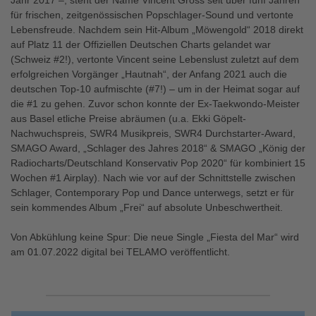
Jahr 2017 –, steht der Name Vincent Gross seit über fünf Jahren
für frischen, zeitgenössischen Popschlager-Sound und vertonte
Lebensfreude. Nachdem sein Hit-Album „Möwengold“ 2018 direkt
auf Platz 11 der Offiziellen Deutschen Charts gelandet war
(Schweiz #2!), vertonte Vincent seine Lebenslust zuletzt auf dem
erfolgreichen Vorgänger „Hautnah“, der Anfang 2021 auch die
deutschen Top-10 aufmischte (#7!) – um in der Heimat sogar auf
die #1 zu gehen. Zuvor schon konnte der Ex-Taekwondo-Meister
aus Basel etliche Preise abräumen (u.a. Ekki Göpelt-
Nachwuchspreis, SWR4 Musikpreis, SWR4 Durchstarter-Award,
SMAGO Award, „Schlager des Jahres 2018“ & SMAGO „König der
Radiocharts/Deutschland Konservativ Pop 2020“ für kombiniert 15
Wochen #1 Airplay). Nach wie vor auf der Schnittstelle zwischen
Schlager, Contemporary Pop und Dance unterwegs, setzt er für
sein kommendes Album „Frei“ auf absolute Unbeschwertheit.
Von Abkühlung keine Spur: Die neue Single „Fiesta del Mar“ wird
am 01.07.2022 digital bei TELAMO veröffentlicht.