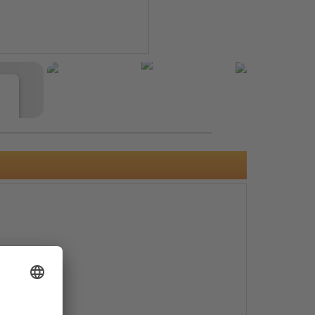
e
s
e