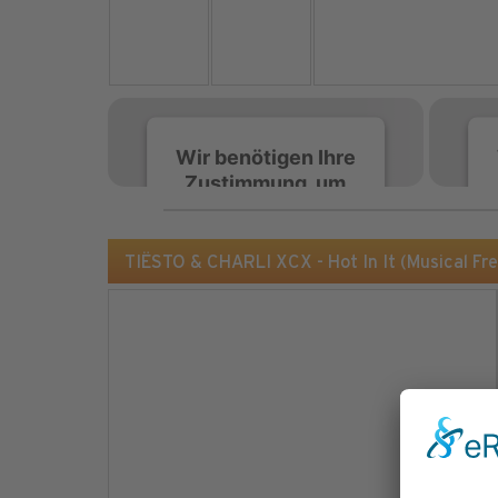
Wir benötigen Ihre
Zustimmung, um
den Spotify-
Service zu laden!
TIËSTO & CHARLI XCX - Hot In It (Musical F
Wir verwenden Spotify,
um Inhalte einzubetten.
Dieser Service kann
Daten zu Ihren
Aktivitäten sammeln.
Bitte lesen Sie die Details
durch und stimmen Sie
der Nutzung des Service
zu, um diese Inhalte
anzuzeigen.