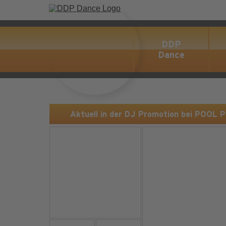
DDP
Dance
Aktuell in der DJ Promotion bei POOL