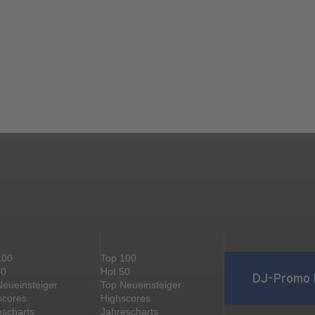
100
Top 100
50
Hot 50
DJ-Promo 
Neueinsteiger
Top Neueinsteiger
scores
Highscores
escharts
Jahrescharts