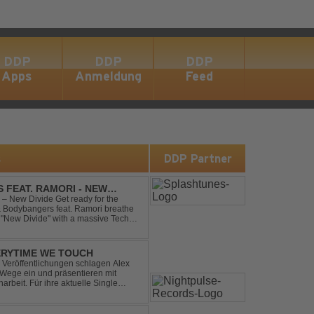
DDP
DDP
DDP
Apps
Anmeldung
Feed
s
DDP Partner
 FEAT. RAMORI - NEW
– New Divide Get ready for the
 & Bodybangers feat. Ramori breathe
m "New Divide" with a massive Techno
singalong moments t...
ERYTIME WE TOUCH
Veröffentlichungen schlagen Alex
ege ein und präsentieren mit
beit. Für ihre aktuelle Single
rgenommen: den unvergessenen Song