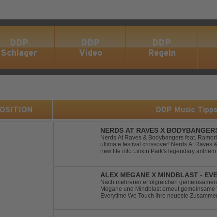
DDP
DDP
DDP
Schlager
Video
Regeln
 POSITION
DDP Music Tipp
NERDS AT RAVES X BODYBANGERS
DIVIDE
Nerds At Raves & Bodybangers feat. Ramori 
ultimate festival crossover! Nerds At Raves
new life into Linkin Park's legendary anthe
Bigroom Festival makeover. From emotional 
ALEX MEGANE X MINDBLAST - EV
Nach mehreren erfolgreichen gemeinsamen 
Megane und Mindblast erneut gemeinsame W
Everytime We Touch ihre neueste Zusammenar
haben sie sich einen echten Klassiker vo
von Ma...