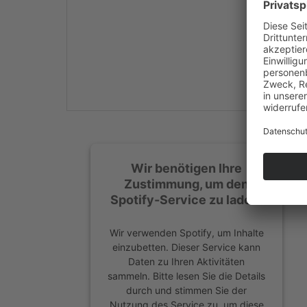
Mehr Informationen
Akzeptieren
powered by
Usercentrics
Consent Management
Platform
&
eRecht24
Wir benötigen Ihre
Zustimmung, um den
Spotify-Service zu laden!
Wir verwenden Spotify, um Inhalte
einzubetten. Dieser Service kann
Daten zu Ihren Aktivitäten
sammeln. Bitte lesen Sie die Details
durch und stimmen Sie der
Nutzung des Service zu, um diese