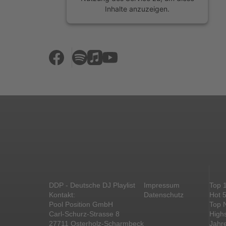
Inhalte anzuzeigen.
Mehr Informationen
Akzeptieren
powered by
Usercentrics Consent
Management Platform
&
eRecht24
DDP - Deutsche DJ Playlist
Impressum
Top 
Kontakt:
Datenschutz
Hot 
Pool Position GmbH
Top 
Carl-Schurz-Strasse 8
High
27711 Osterholz-Scharmbeck
Jahr