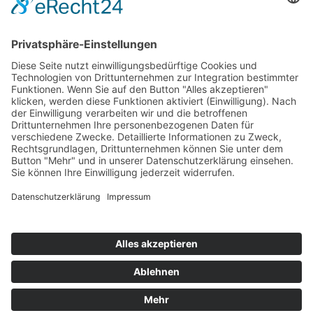
Hot 50
Top Neueinsteiger
Highscores
Jahrescharts
Top 100
Hot 50
Top Neueinsteiger
Highscores
Jahrescharts
DJ-Promo buchen