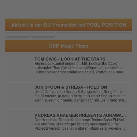
Aktuell in der DJ Promotion bei POOL POSITION
DDP Music Tipps
TOM CIVIC - LOOK AT THE STARS
Ein neues Kapitel beginnt… Mit „Look at the Stars“
präsentiert Tom Civic eine mitreißende elektronische
Hymne voller emotionaler Melodien, kraftvoller Grooves
und dem Gefühl, über das Gewöhnliche
hinauszublicken. Bekannt für seine einzigartige
Verbindung aus Dance, House und elektronische...
JON SPOON & STREGA - HOLD ON
„Hold On“ von Jon Spoon & Strega ist ein Song für all
die Momente, in denen Aufgeben keine Option ist, auch
wenn alles in dir genau danach schreit. Der Track nimmt
dieses Gefühl auf, wenn man kurz davor steht
loszulassen, und verwandelt es in pure Energie, die
dich daran erinnert, noch einmal f...
ANDREAS KRAEMER PRESENTS AURAWAVE
X JUNK PROJECT - VOYAGE VOYAGE
Der HandsUp-Remix für die neue TechnoBase.FM Vol.
46! Andreas Kraemer präsentiert AuraWave x Junk
(TIMSTER & NINTH REMIX)
Projects Version des legendären Klassikers „Voyage
Voyage“ im energiegeladenen HandsUp-Remix von