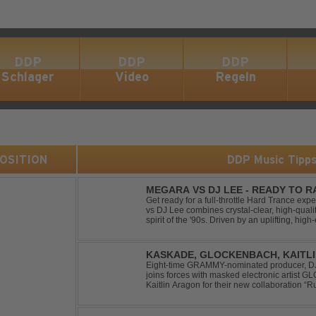
DDP
DDP
DDP
Schlager
Video
Regeln
 POSITION
DDP Music Tipp
MEGARA VS DJ LEE - READY TO R
Get ready for a full-throttle Hard Trance e
vs DJ Lee combines crystal-clear, high-quali
spirit of the '90s. Driven by an uplifting, h
stomping drums, this track delivers pure rave
KASKADE, GLOCKENBACH, KAITL
Eight-time GRAMMY-nominated producer, DJ,
joins forces with masked electronic artist
Kaitlin Aragon for their new collaboration “Runaway
marks the fourth single from Kaskade’s fort