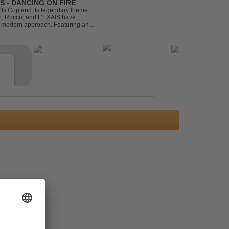
S - DANCING ON FIRE
ills Cop and its legendary theme
ch, Rocco, and L’EXAIS have
h, modern approach. Featuring an
tion style, they respectf...
e
s
e