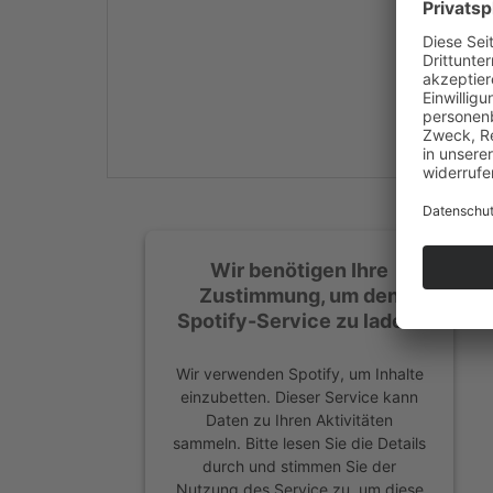
Mehr Informationen
Akzeptieren
powered by
Usercentrics
Consent Management
Platform
&
eRecht24
Wir benötigen Ihre
Zustimmung, um den
Spotify-Service zu laden!
Wir verwenden Spotify, um Inhalte
einzubetten. Dieser Service kann
Daten zu Ihren Aktivitäten
sammeln. Bitte lesen Sie die Details
durch und stimmen Sie der
Nutzung des Service zu, um diese