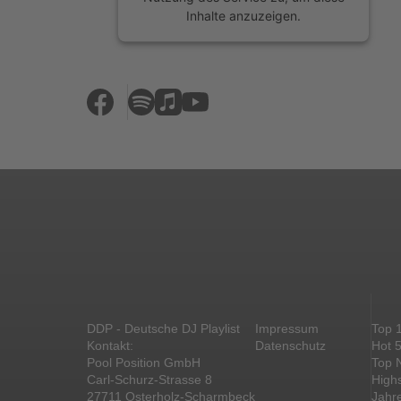
Inhalte anzuzeigen.
Mehr Informationen
Akzeptieren
powered by
Usercentrics Consent
Management Platform
&
eRecht24
DDP - Deutsche DJ Playlist
Impressum
Top 
Kontakt:
Datenschutz
Hot 
Pool Position GmbH
Top 
Carl-Schurz-Strasse 8
High
27711 Osterholz-Scharmbeck
Jahr