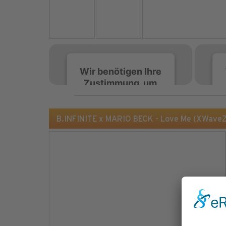
Wir benötigen Ihre
Zustimmung, um
den Spotify-
Service zu laden!
B.INFINITE x MARIO BECK - Love Me (XWave
Wir verwenden Spotify,
um Inhalte einzubetten.
Dieser Service kann
Daten zu Ihren
Aktivitäten sammeln.
Bitte lesen Sie die Details
durch und stimmen Sie
der Nutzung des Service
zu, um diese Inhalte
anzuzeigen.