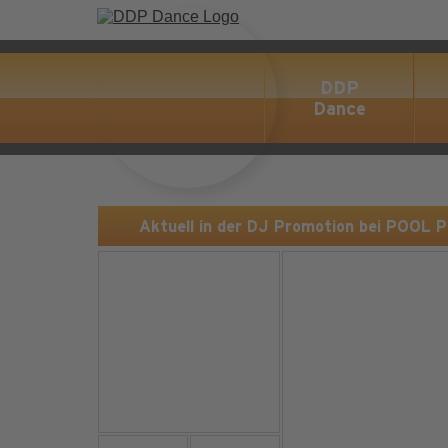
DDP
Dance
Aktuell in der DJ Promotion bei POOL