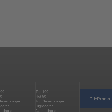
100
Top 100
50
Hot 50
DJ-Promo 
Neueinsteiger
Top Neueinsteiger
scores
Highscores
escharts
Jahrescharts