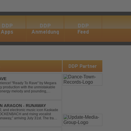
DDP
DDP
DDP
Apps
Anmeldung
Feed
s
DDP Partner
AVE
xperience! "Ready To Rave" by Megara
ty production with the unmistakable
igh-energy melody and pounding,
 nostalgia wh...
IN ARAGON - RUNAWAY
 and electronic music icon Kaskade
 GLOCKENBACH and rising vocalist
,” arriving July 31st. The track
hcoming ORIGIN...