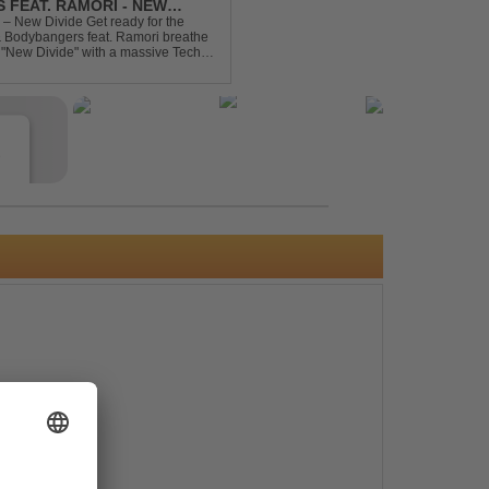
 FEAT. RAMORI - NEW
– New Divide Get ready for the
 & Bodybangers feat. Ramori breathe
m "New Divide" with a massive Techno
singalong moments t...
e
s
e