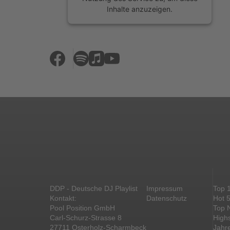
Inhalte anzuzeigen.
Mehr Informationen
Akzeptieren
powered by
Usercentrics Consent
Management Platform
&
eRecht24
DDP - Deutsche DJ Playlist
Impressum
Top 
Kontakt:
Datenschutz
Hot 
Pool Position GmbH
Top 
Carl-Schurz-Strasse 8
High
27711 Osterholz-Scharmbeck
Jahr