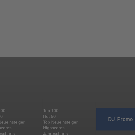
100
Top 100
50
Hot 50
DJ-Promo 
Neueinsteiger
Top Neueinsteiger
scores
Highscores
escharts
Jahrescharts