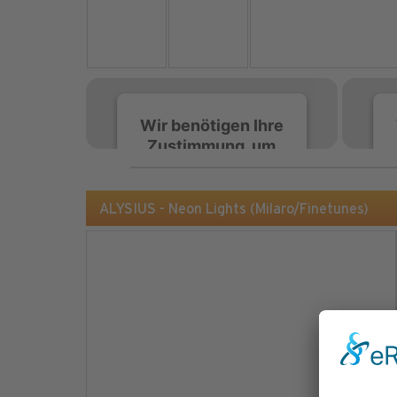
Wir benötigen Ihre
Zustimmung, um
den Spotify-
Service zu laden!
ALYSIUS - Neon Lights (Milaro/Finetunes)
Wir verwenden Spotify,
um Inhalte einzubetten.
Dieser Service kann
Daten zu Ihren
Aktivitäten sammeln.
Bitte lesen Sie die Details
durch und stimmen Sie
der Nutzung des Service
zu, um diese Inhalte
anzuzeigen.