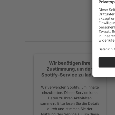
Mehr Informationen
Akzeptieren
powered by
Usercentrics
Consent Management
Platform
&
eRecht24
Wir benötigen Ihre
Zustimmung, um den
Spotify-Service zu laden!
Wir verwenden Spotify, um Inhalte
einzubetten. Dieser Service kann
Daten zu Ihren Aktivitäten
sammeln. Bitte lesen Sie die Details
durch und stimmen Sie der
Nutzung des Service zu, um diese