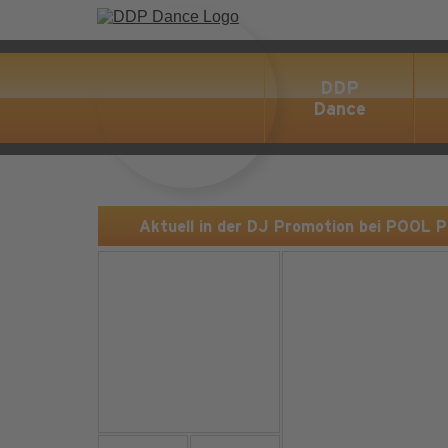
DDP
Dance
Aktuell in der DJ Promotion bei POOL