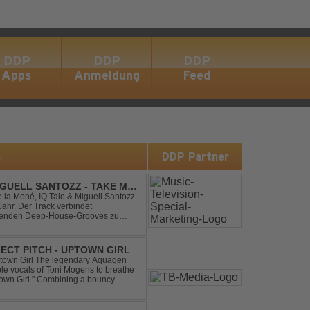
DDP
DDP
DDP
Apps
Anmeldung
Feed
s
DDP Partner
IGUELL SANTOZZ - TAKE ME
e la Moné, IQ Talo & Miguell Santozz
rbindet
ibenden Deep-House-Grooves zu
nis. Hypnotische Percussions
ECT PITCH - UPTOWN GIRL
ptown Girl The legendary Aquagen
ible vocals of Toni Mogens to breathe
Uptown Girl." Combining a bouncy
his modern da...