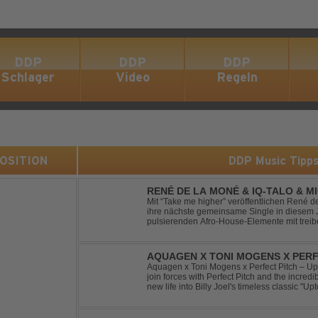
DDP
DDP
DDP
Schlager
Video
Regeln
 POSITION
DDP Music Tipp
RENÉ DE LA MONÉ & IQ-TALO & M
HIGHER
Mit “Take me higher” veröffentlichen René d
ihre nächste gemeinsame Single in diesem Jahr. Der Track ve
pulsierenden Afro-House-Elemente mit tre
einem sinnlich atmosphärischen Musikerleb
verschm...
AQUAGEN X TONI MOGENS X PERF
Aquagen x Toni Mogens x Perfect Pitch – U
join forces with Perfect Pitch and the incred
new life into Billy Joel's timeless classic "
bassline and a fresh, feel-good production, t