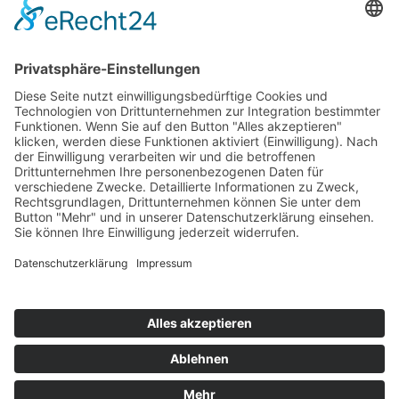
Top 100
Hot 50
Top Neueinsteiger
Highscores
Jahrescharts
Top 100
Hot 50
Top Neueinsteiger
Highscores
Jahrescharts
DJ-Promo buchen