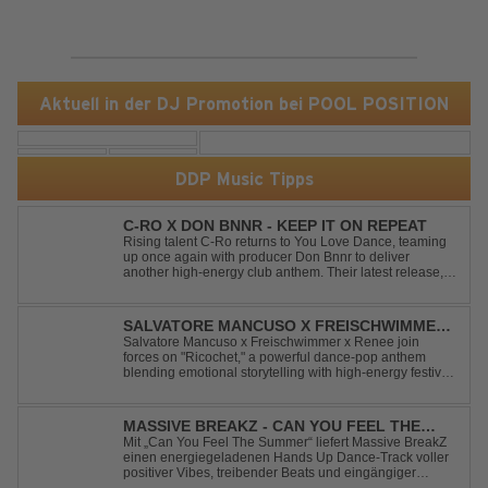
Aktuell in der DJ Promotion bei POOL POSITION
DDP Music Tipps
C-RO X DON BNNR - KEEP IT ON REPEAT
Rising talent C-Ro returns to You Love Dance, teaming
up once again with producer Don Bnnr to deliver
another high-energy club anthem. Their latest release,
"Keep It On Repeat," fuses an infectious vocal hook with
a driving blend of Techno and House, creating the
perfect soundtrack for peak-tim...
SALVATORE MANCUSO X FREISCHWIMMER
X RENEE - RICOCHET
Salvatore Mancuso x Freischwimmer x Renee join
forces on "Ricochet," a powerful dance-pop anthem
blending emotional storytelling with high-energy festival
production. Inspired by Bruce Springsteen's For You, the
track transforms a timeless theme into a fresh, modern
dance experience. Crafted by...
MASSIVE BREAKZ - CAN YOU FEEL THE
SUMMER
Mit „Can You Feel The Summer“ liefert Massive BreakZ
einen energiegeladenen Hands Up Dance-Track voller
positiver Vibes, treibender Beats und eingängiger