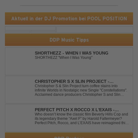
Aktuell in der DJ Promotion bei POOL POSITION
DDP Music Tipps
SHORTHEZZ - WHEN I WAS YOUNG
SHORTHEZZ "When I Was Young"
CHRISTOPHER S X SLIN PROJECT -
CONSTELLATIONS
Christopher S & Slin Project turn coffee stains into
infinite Worlds in Nostalgic new Single "Constellations".
Acclaimed dance producers Christopher S and Slin
Project have joined forces once again to deliver their
highly anticipated new single, "Constellations." Moving
away from standard club ...
PERFECT PITCH X ROCCO X L'EXAIS -
DANCING ON FIRE
Who doesn’t know the classic film Beverly Hills Cop and
its legendary theme “Axel F” by Harold Faltermeyer?
Perfect Pitch, Rocco, and L’EXAIS have reimagined this
timeless classic with a fresh, modern approach.
Featuring an original vocal hook and a contemporary
production style, they respectf...