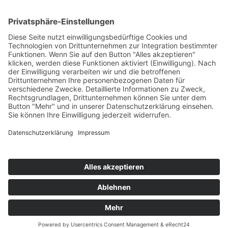
Top Neueinsteiger
Highscores
Jahrescharts
Top 100
Hot 50
Top Neueinsteiger
Highscores
Jahrescharts
DJ-Promo buchen