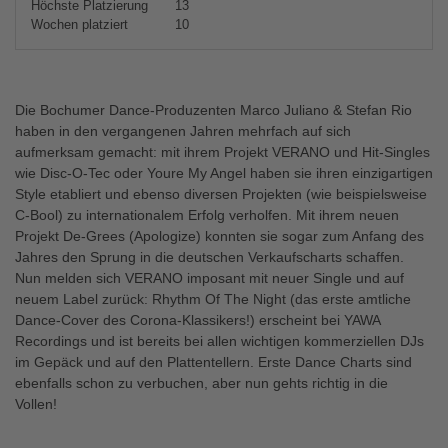
Höchste Platzierung
13
Wochen platziert
10
Die Bochumer Dance-Produzenten Marco Juliano & Stefan Rio
haben in den vergangenen Jahren mehrfach auf sich
aufmerksam gemacht: mit ihrem Projekt VERANO und Hit-Singles
wie Disc-O-Tec oder Youre My Angel haben sie ihren einzigartigen
Style etabliert und ebenso diversen Projekten (wie beispielsweise
C-Bool) zu internationalem Erfolg verholfen. Mit ihrem neuen
Projekt De-Grees (Apologize) konnten sie sogar zum Anfang des
Jahres den Sprung in die deutschen Verkaufscharts schaffen.
Nun melden sich VERANO imposant mit neuer Single und auf
neuem Label zurück: Rhythm Of The Night (das erste amtliche
Dance-Cover des Corona-Klassikers!) erscheint bei YAWA
Recordings und ist bereits bei allen wichtigen kommerziellen DJs
im Gepäck und auf den Plattentellern. Erste Dance Charts sind
ebenfalls schon zu verbuchen, aber nun gehts richtig in die
Vollen!