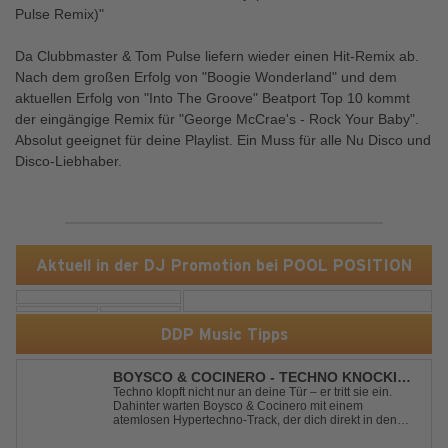
Pulse Remix)"
Da Clubbmaster & Tom Pulse liefern wieder einen Hit-Remix ab.
Nach dem großen Erfolg von "Boogie Wonderland" und dem
aktuellen Erfolg von "Into The Groove" Beatport Top 10 kommt
der eingängige Remix für "George McCrae's - Rock Your Baby".
Absolut geeignet für deine Playlist. Ein Muss für alle Nu Disco und
Disco-Liebhaber.
Aktuell in der DJ Promotion bei POOL POSITION
DDP Music Tipps
BOYSCO & COCINERO - TECHNO KNOCKIN'
AT YOUR DOOR
Techno klopft nicht nur an deine Tür – er tritt sie ein.
Dahinter warten Boysco & Cocinero mit einem
atemlosen Hypertechno-Track, der dich direkt in den
Partymodus katapultiert. „Techno Knockin' At Your Door“