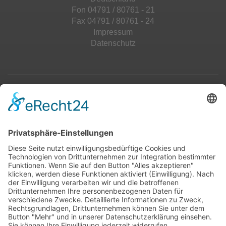
Fon 04791 / 80761 - 21
Fax 04791 / 80761 - 24
Impressum
Datenschutz
Top 100
Hot 50
Top Neueinsteiger
Highscores
Jahrescharts
Top 100
Hot 50
Top Neueinsteiger
Highscores