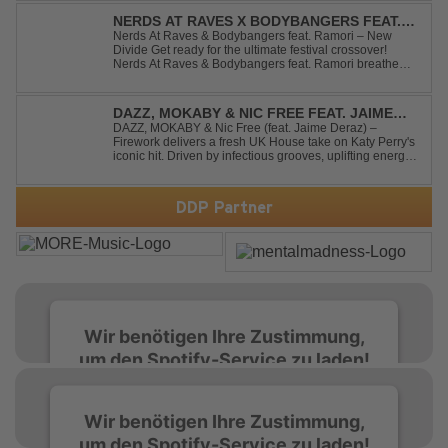
kennt nur eine Richtung: nach vorn. Bounce, bounce,
bounce!
NERDS AT RAVES X BODYBANGERS FEAT.
RAMORI - NEW DIVIDE
Nerds At Raves & Bodybangers feat. Ramori – New
Divide Get ready for the ultimate festival crossover!
Nerds At Raves & Bodybangers feat. Ramori breathe
new life into Linkin Park's legendary anthem "New
Divide" with a massive Techno Bigroom Festival
makeover. From emotional singalong moments t...
DAZZ, MOKABY & NIC FREE FEAT. JAIME
DERAZ - FIREWORK
DAZZ, MOKABY & Nic Free (feat. Jaime Deraz) –
Firework delivers a fresh UK House take on Katy Perry's
iconic hit. Driven by infectious grooves, uplifting energy,
and Jaime Deraz's stunning vocals, this reimagined
cover brings a modern club vibe while preserving the
emotional power of the origin...
DDP Partner
Wir benötigen Ihre Zustimmung,
um den Spotify-Service zu laden!
Wir verwenden Spotify, um Inhalte
Wir benötigen Ihre Zustimmung,
einzubetten. Dieser Service kann Daten zu
um den Spotify-Service zu laden!