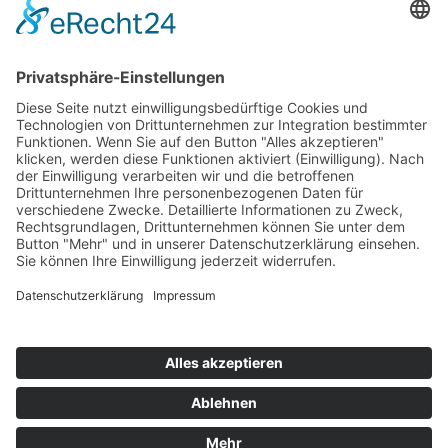
Top 100
Hot 50
Top Neueinsteiger
Highscores
Jahrescharts
Top 100
Hot 50
Top Neueinsteiger
Highscores
Jahrescharts
DJ-Promo buchen