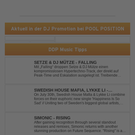
Aktuell in der DJ Promotion bei POOL POSITION
DDP Music Tipps
SETZE & DJ MÜTZE - FALLING
Mit „Falling“ droppen Setze & DJ Mütze einen
kompromisslosen Hypertechno-Track, der direkt auf
Peak-Time und Eskalation ausgelegt ist. Treibende
Kicks, verzerrte Synths und energiegeladene Drops
verschmelzen zu einem Sound, der keine Pausen kennt
– roh, schnell und absolut mitreißend. Zwischen ...
SWEDISH HOUSE MAFIA, LYKKE LI -
HAPPINESS IS SO SAD
On July 30th, Swedish House Mafia & Lykke Li combine
forces on their euphoric new single 'Happiness Is So
Sad' // Uniting two of Sweden's biggest global artists,
'Happiness Is So Sad' is a record that reflects on how the
happiest moments are often the hardest to say goodbye
to // The track was ...
SIMONIC - RISING
After gaining recognition through several standout
releases and remixes, Simonic returns with another
stunning production on Future Sequence. "Rising" is a