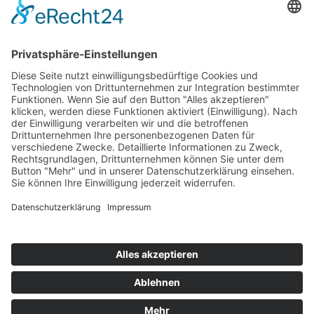
Top 100
Hot 50
Top Neueinsteiger
Highscores
Jahrescharts
Top 100
Hot 50
Top Neueinsteiger
Highscores
Jahrescharts
DJ-Promo buchen