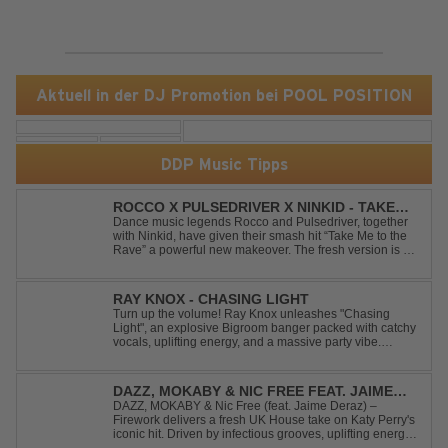
Aktuell in der DJ Promotion bei POOL POSITION
DDP Music Tipps
ROCCO X PULSEDRIVER X NINKID - TAKE
ME TO THE RAVE (FESTIVAL MIX)
Dance music legends Rocco and Pulsedriver, together
with Ninkid, have given their smash hit “Take Me to the
Rave” a powerful new makeover. The fresh version is set
to ignite dance floors and bring every festival to a boiling
point. Featuring massive kicks and the beloved melody
that made the or...
RAY KNOX - CHASING LIGHT
Turn up the volume! Ray Knox unleashes "Chasing
Light", an explosive Bigroom banger packed with catchy
vocals, uplifting energy, and a massive party vibe.
Designed to dominate dancefloors and festival stages
alike. A guaranteed crowd-pleaser and party starter!
DAZZ, MOKABY & NIC FREE FEAT. JAIME
DERAZ - FIREWORK
DAZZ, MOKABY & Nic Free (feat. Jaime Deraz) –
Firework delivers a fresh UK House take on Katy Perry's
iconic hit. Driven by infectious grooves, uplifting energy,