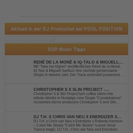
Aktuell in der DJ Promotion bei POOL POSITION
DDP Music Tipps
RENÉ DE LA MONÉ & IQ-TALO & MIGUELL
SANTOZZ - TAKE ME HIGHER
Mit “Take me higher” veröffentlichen René de la Moné,
IQ Talo & Miguell Santozz ihre nächste gemeinsame
Single in diesem Jahr. Der Track verbindet pulsierenden
Afro-House-Elemente mit treibenden Deep-House-
Grooves zu einem sinnlich atmosphärischen
Musikerlebnis. Hypnotische Percussions verschm...
CHRISTOPHER S X SLIN PROJECT -
CONSTELLATIONS
Christopher S & Slin Project turn coffee stains into
infinite Worlds in Nostalgic new Single "Constellations".
Acclaimed dance producers Christopher S and Slin
Project have joined forces once again to deliver their
highly anticipated new single, "Constellations." Moving
away from standard club ...
DJ T.H. X CHRIS VAN NEU X ENERDIZER X
ROBERTA HARRISON - CATCH ME SLOWLY
DJ T.H. x Chris van Neu x Enerdizer x Roberta Harrison
– Catch Me Slowly "Catch Me Slowly" is pure Vocal
Trance magic. DJ T.H., Chris van Neu and Enerdizer