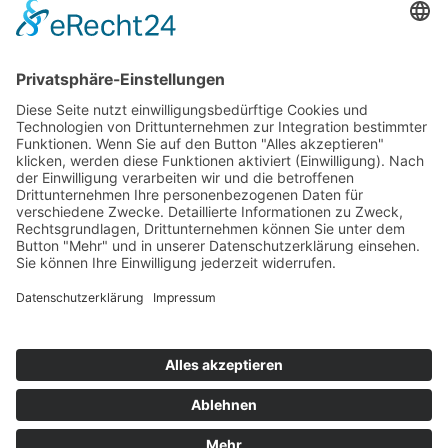
Top 100
Hot 50
Top Neueinsteiger
Highscores
Jahrescharts
Top 100
Hot 50
Top Neueinsteiger
Highscores
Jahrescharts
DJ-Promo buchen