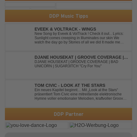
DDP Music Tipps
EVEEK & VOLTRACK - WINGS
New Song by Eveek & VolTrack ! Check it out... Lyrics:
Sunlight comes creeping in Illuminates our skin We
watch the day go by Stories of all we did It made me
think of you It made me think of you Under a trillion stars
We danced on top of cars ...
DJANE HOUSEKAT | GROOVE COVERAGE |
BAD UNICORN | SUGAR3ITCH - CRY FOR
DJANE HOUSEKAT | GROOVE COVERAGE | BAD
UNICORN | SUGAR3ITCH "Cry For You"
YOU
TOM CIVIC - LOOK AT THE STARS
Ein neues Kapitel beginnt… Mit „Look at the Stars“
präsentiert Tom Civic eine mitreißende elektronische
Hymne voller emotionaler Melodien, kraftvoller Grooves
und dem Gefühl, über das Gewöhnliche
hinauszublicken. Bekannt für seine einzigartige
Verbindung aus Dance, House und elektronische...
DDP Partner