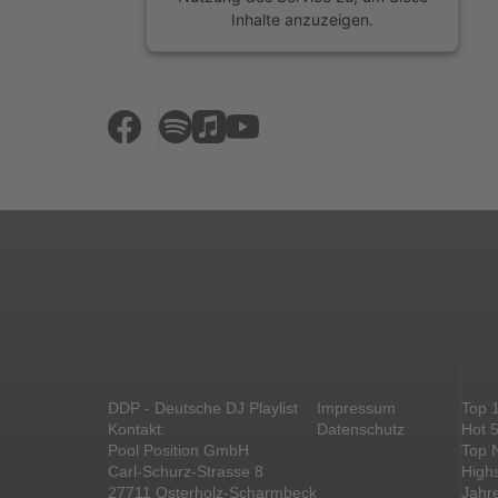
Inhalte anzuzeigen.
Mehr Informationen
Akzeptieren
powered by
Usercentrics Consent
Management Platform
&
eRecht24
DDP - Deutsche DJ Playlist
Impressum
Top 
Kontakt:
Datenschutz
Hot 
Pool Position GmbH
Top 
Carl-Schurz-Strasse 8
High
27711 Osterholz-Scharmbeck
Jahr