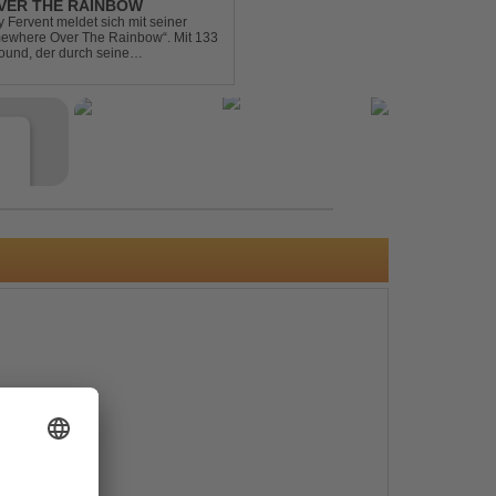
VER THE RAINBOW
Fervent meldet sich mit seiner
omewhere Over The Rainbow“. Mit 133
ound, der durch seine
mik überzeugt. Kraftvolle, zugleich
e
s
e