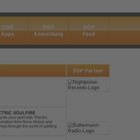
DDP
DDP
DDP
Apps
Anmeldung
Feed
s
DDP Partner
ECTRIC SOULFIRE
ite your spirit with "Electric
aboration from Rene Ablaze and
neys through the world of uplifting
ing Vocal Trance me...