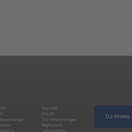
100
Top 100
50
Hot 50
DJ-Promo 
Neueinsteiger
Top Neueinsteiger
scores
Highscores
escharts
Jahrescharts