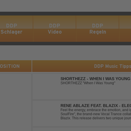
DDP
DDP
DDP
Schlager
Video
Regeln
 POSITION
DDP Music Tipp
SHORTHEZZ - WHEN I WAS YOUNG
SHORTHEZZ "When I Was Young"
RENE ABLAZE FEAT. BLAZIX - EL
Feel the energy, embrace the emotion, and ign
SoulFire", the brand-new Vocal Trance coll
Blazix. This release delivers two unique jour
melodies and powerful vocals. Classic Uplift