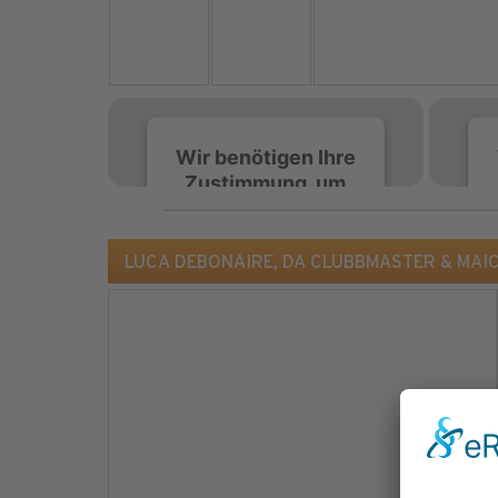
Wir benötigen Ihre
Zustimmung, um
den Spotify-
Service zu laden!
LUCA DEBONAIRE, DA CLUBBMASTER & MAICKE
Wir verwenden Spotify,
um Inhalte einzubetten.
Dieser Service kann
Daten zu Ihren
Aktivitäten sammeln.
Bitte lesen Sie die Details
durch und stimmen Sie
der Nutzung des Service
zu, um diese Inhalte
anzuzeigen.