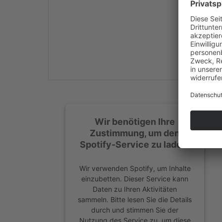
Mehr Informationen
Akzeptieren
powered by
Usercentrics
Consent Management
Platform
&
eRecht24
Wir benötigen Ihre
Zustimmung, um den
Spotify-Service zu laden!
Wir verwenden Spotify, um Inhalte
einzubetten. Dieser Service kann
Daten zu Ihren Aktivitäten
sammeln. Bitte lesen Sie die Details
durch und stimmen Sie der
Nutzung des Service zu, um diese