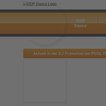
DDP
Dance
Aktuell in der DJ Promotion bei POOL