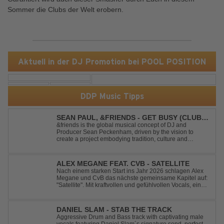
Sommer die Clubs der Welt erobern.
Aktuell in der DJ Promotion bei POOL POSITION
DDP Music Tipps
SEAN PAUL, &FRIENDS - GET BUSY (CLUB
MIX)
&friends is the global musical concept of DJ and
Producer Sean Peckenham, driven by the vision to
create a project embodying tradition, culture and
community. His new track “Get Busy (Club Mix)
alongside the Jamaican dancehall singer and rapper
Sean Paul, has taken this early 2000s hit to a who...
ALEX MEGANE FEAT. CVB - SATELLITE
Nach einem starken Start ins Jahr 2026 schlagen Alex
Megane und CvB das nächste gemeinsame Kapitel auf:
"Satellite". Mit kraftvollen und gefühlvollen Vocals, einer
mitreißenden Melodie und einer energiegeladenen,
modernen Produktion entführt "Satellite" die Hörer auf
eine emotionale Reise durc...
DANIEL SLAM - STAB THE TRACK
Aggressive Drum and Bass track with captivating male