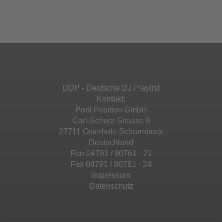
Ihren Aktivitäten sammeln. Bitte lesen Sie die
Mehr Informationen
powered by
Usercentrics Consent
Details durch und stimmen Sie der Nutzung
Management Platform
&
eRecht24
des Service zu, um diese Inhalte anzuzeigen.
Akzeptieren
Mehr Informationen
powered by
Usercentrics Consent
Management Platform
&
eRecht24
Akzeptieren
DDP - Deutsche DJ Playlist
powered by
Usercentrics Consent
Kontakt:
Management Platform
&
eRecht24
Pool Position GmbH
Carl-Schurz-Strasse 8
27711 Osterholz-Scharmbeck
Deutschland
Fon 04791 / 80761 - 21
Fax 04791 / 80761 - 24
Impressum
Datenschutz