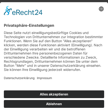
Top 100
Hot 50
Top Neueinsteiger
Highscores
Jahrescharts
Top 100
Hot 50
Top Neueinsteiger
Highscores
Jahrescharts
DJ-Promo buchen