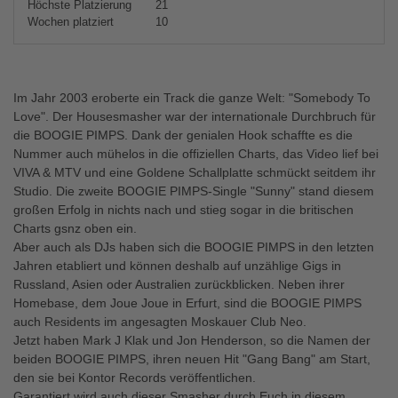
Höchste Platzierung
21
Wochen platziert
10
Im Jahr 2003 eroberte ein Track die ganze Welt: "Somebody To
Love". Der Housesmasher war der internationale Durchbruch für
die BOOGIE PIMPS. Dank der genialen Hook schaffte es die
Nummer auch mühelos in die offiziellen Charts, das Video lief bei
VIVA & MTV und eine Goldene Schallplatte schmückt seitdem ihr
Studio. Die zweite BOOGIE PIMPS-Single "Sunny" stand diesem
großen Erfolg in nichts nach und stieg sogar in die britischen
Charts gsnz oben ein.
Aber auch als DJs haben sich die BOOGIE PIMPS in den letzten
Jahren etabliert und können deshalb auf unzählige Gigs in
Russland, Asien oder Australien zurückblicken. Neben ihrer
Homebase, dem Joue Joue in Erfurt, sind die BOOGIE PIMPS
auch Residents im angesagten Moskauer Club Neo.
Jetzt haben Mark J Klak und Jon Henderson, so die Namen der
beiden BOOGIE PIMPS, ihren neuen Hit "Gang Bang" am Start,
den sie bei Kontor Records veröffentlichen.
Garantiert wird auch dieser Smasher durch Euch in diesem