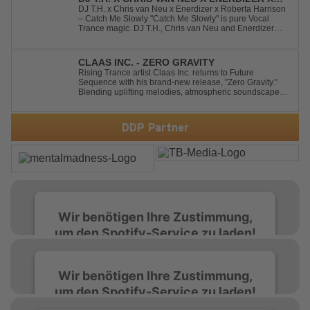
ROBERTA HARRISON - CATCH ME SLOWLY
DJ T.H. x Chris van Neu x Enerdizer x Roberta Harrison
– Catch Me Slowly "Catch Me Slowly" is pure Vocal
Trance magic. DJ T.H., Chris van Neu and Enerdizer
create an uplifting journey filled with emotional
melodies, euphoric energy and that unmistakable
Balearic Ibiza trance vibe. At the hear...
CLAAS INC. - ZERO GRAVITY
Rising Trance artist Claas Inc. returns to Future
Sequence with his brand-new release, "Zero Gravity."
Blending uplifting melodies, atmospheric soundscapes,
and powerful energy, this track takes listeners on an
unforgettable journey through the finest Uplifting Trance.
Featuring epic breakdowns...
DDP Partner
Wir benötigen Ihre Zustimmung,
um den Spotify-Service zu laden!
Wir verwenden Spotify, um Inhalte
Wir benötigen Ihre Zustimmung,
einzubetten. Dieser Service kann Daten zu
um den Spotify-Service zu laden!
Ihren Aktivitäten sammeln. Bitte lesen Sie die
Details durch und stimmen Sie der Nutzung