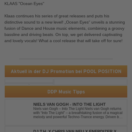
KLAAS "Ocean Eyes"
Klaas continues his series of great releases and puts his
distinctive sound to a new level! „Ocean Eyes“ unveils a stunning
fusion of Dance and House music elements, combining a groovy
bassline and driving beats. On top, we get delivered captivating
and lovely vocals! What a cool release that will take off for sure!
Aktuell in der DJ Promotion bei POOL POSITION
DDP Music Tipps
NIELS VAN GOGH - INTO THE LIGHT
Niels van Gogh – Into The Light Niels van Gogh returns
with “Into The Light” – a breathtaking fusion of a magical
melody and powerful Techno-Trance energy. Driven by
euphoric synths, soaring emotions, and a massive peak-
time groove, this track delivers pure goosebumps from
start to finish. Kn...
DJ T.H. X CHRIS VAN NEU X ENERDIZER X