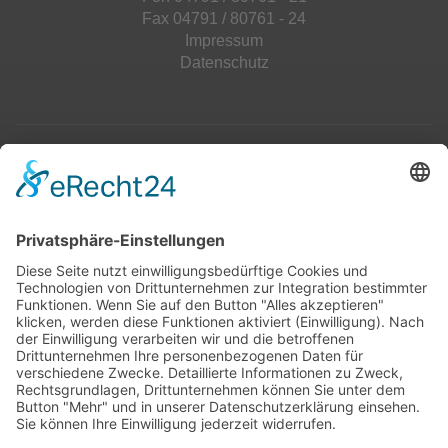
Fax 04791 / 80761 - 24
Impressum
Datenschutz
Top 100
Hot 50
Top Neueinsteiger
Highscores
Jahrescharts
Top 100
Hot 50
Top Neueinsteiger
Highscores
Jahrescharts