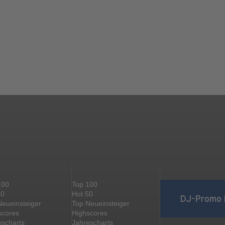
100
Top 100
50
Hot 50
DJ-Promo 
Neueinsteiger
Top Neueinsteiger
scores
Highscores
escharts
Jahrescharts