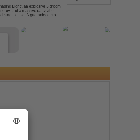
asing Light", an explosive Bigroom
energy, and a massive party vibe.
al stages alike. A guaranteed crowd-
e
s
e