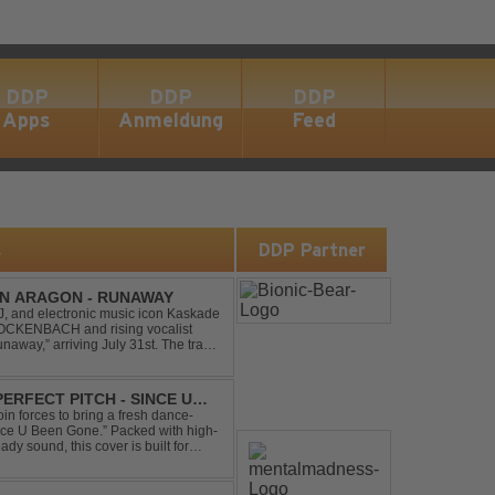
DDP
DDP
DDP
Apps
Anmeldung
Feed
s
DDP Partner
IN ARAGON - RUNAWAY
 and electronic music icon Kaskade
 GLOCKENBACH and rising vocalist
,” arriving July 31st. The track
hcoming ORIGIN...
ERFECT PITCH - SINCE U
in forces to bring a fresh dance-
Since U Been Gone.” Packed with high-
ady sound, this cover is built for
efloor ...