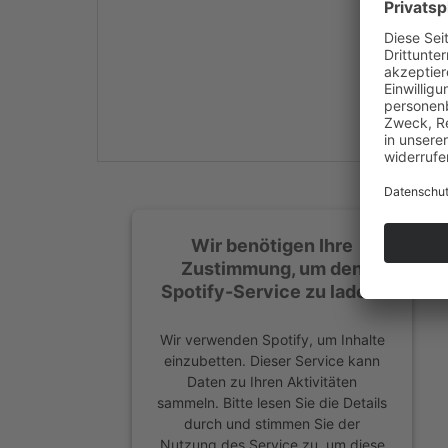
Mehr Informationen
Akzeptieren
powered by
Usercentrics
Consent Management
Platform
&
eRecht24
Wir benötigen Ihre
Zustimmung, um den
Spotify-Service zu laden!
Wir verwenden Spotify, um Inhalte
einzubetten. Dieser Service kann
Daten zu Ihren Aktivitäten
sammeln. Bitte lesen Sie die Details
durch und stimmen Sie der
Nutzung des Service zu, um diese