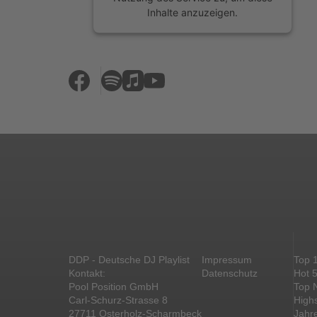
Inhalte anzuzeigen.
Mehr Informationen
Akzeptieren
powered by
Usercentrics Consent
Management Platform
&
eRecht24
DDP - Deutsche DJ Playlist
Impressum
Top 
Kontakt:
Datenschutz
Hot 
Pool Position GmbH
Top 
Carl-Schurz-Strasse 8
High
27711 Osterholz-Scharmbeck
Jahr