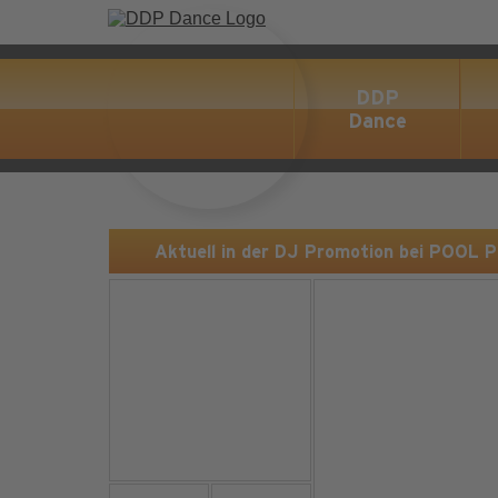
DDP
Dance
Aktuell in der DJ Promotion bei POOL