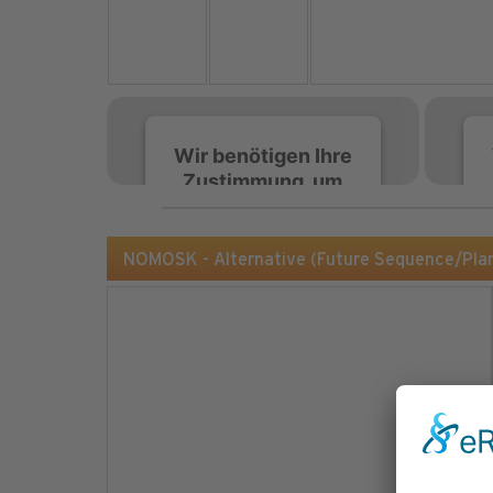
Wir benötigen Ihre
Zustimmung, um
den Spotify-
Service zu laden!
NOMOSK - Alternative (Future Sequence/Pl
Wir verwenden Spotify,
um Inhalte einzubetten.
Dieser Service kann
Daten zu Ihren
Aktivitäten sammeln.
Bitte lesen Sie die Details
durch und stimmen Sie
der Nutzung des Service
zu, um diese Inhalte
anzuzeigen.