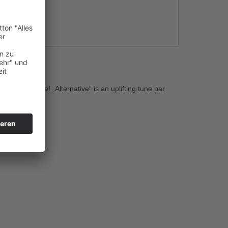
s
ure Sequence! „Alternative“ is an uplifting tune par