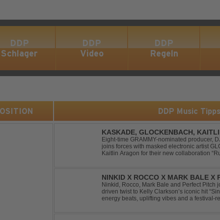
DDP
DDP
DDP
Schlager
Video
Regeln
 POSITION
DDP Music Tipp
KASKADE, GLOCKENBACH, KAITL
Eight-time GRAMMY-nominated producer, DJ,
joins forces with masked electronic artist
Kaitlin Aragon for their new collaboration “Runaway
marks the fourth single from Kaskade’s fort
NINKID X ROCCO X MARK BALE X P
BEEN GONE
Ninkid, Rocco, Mark Bale and Perfect Pitch jo
driven twist to Kelly Clarkson’s iconic hit “
energy beats, uplifting vibes and a festival-re
peak-time sets, radio rotations and every danc