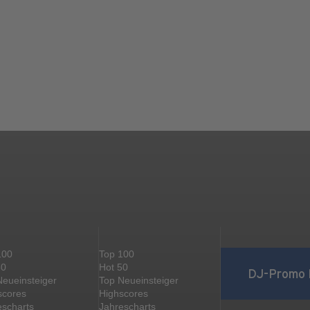
100
Top 100
50
Hot 50
DJ-Promo 
Neueinsteiger
Top Neueinsteiger
scores
Highscores
escharts
Jahrescharts