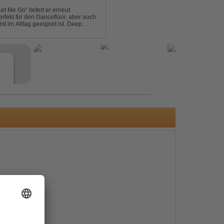
et Me Go“ liefert er erneut
rfekt für den Dancefloor, aber auch
st im Alltag geeignet ist. Deep
nt sein, was als Nächstes...
e
s
e