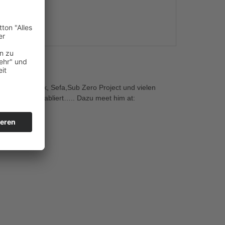
s
lz, Dr Peacock, Sefa,Sub Zero Project und vielen
er bestens etabliert….. Dazu meet him at: