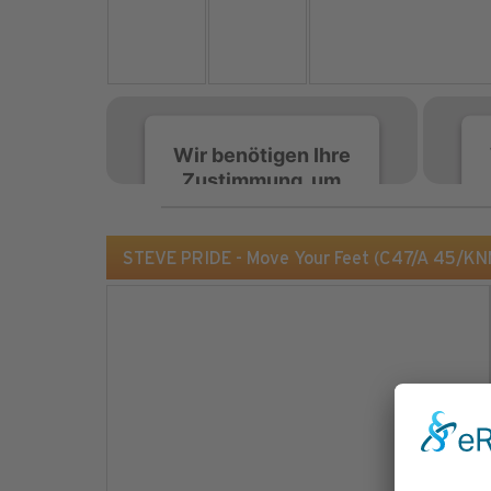
Wir benötigen Ihre
Zustimmung, um
den Spotify-
Service zu laden!
STEVE PRIDE - Move Your Feet (C47/A 45/KN
Wir verwenden Spotify,
um Inhalte einzubetten.
Dieser Service kann
Daten zu Ihren
Aktivitäten sammeln.
Bitte lesen Sie die Details
durch und stimmen Sie
der Nutzung des Service
zu, um diese Inhalte
anzuzeigen.