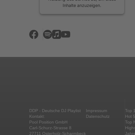
Inhalte anzuzeigen.
Mehr Informationen
Akzeptieren
powered by
Usercentrics Consent
Management Platform
&
eRecht24
DDP - Deutsche DJ Playlist
Impressum
Top 
Kontakt:
Datenschutz
Hot 
Pool Position GmbH
Top 
Carl-Schurz-Strasse 8
High
27711 Osterholz-Scharmbeck
Jahr