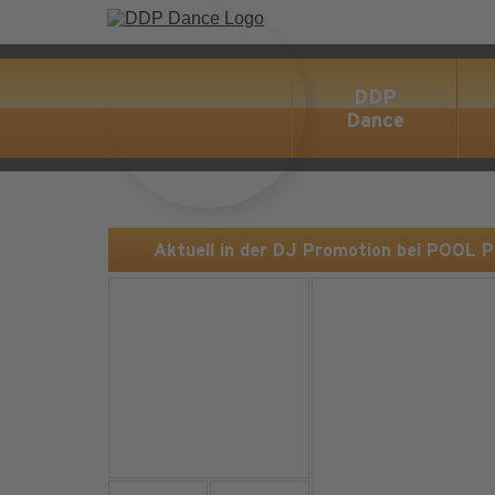
DDP
Dance
Aktuell in der DJ Promotion bei POOL