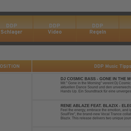
DDP
DDP
DDP
Schlager
Video
Regeln
 POSITION
DDP Music Tipp
DJ COSMIC BASS - GONE IN THE 
Mit '' Gone in the Morning'' vereint Dj Cosm
aktuellen Dance Sound und den unverwechse
Hands Up. Ein Soundtrack für eine unverges
RENE ABLAZE FEAT. BLAZIX - EL
Feel the energy, embrace the emotion, and ign
SoulFire", the brand-new Vocal Trance coll
Blazix. This release delivers two unique jour
melodies and powerful vocals. Classic Uplift