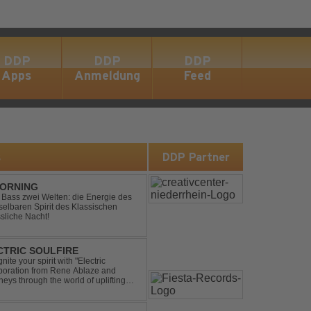
DDP
DDP
DDP
Apps
Anmeldung
Feed
s
DDP Partner
MORNING
ic Bass zwei Welten: die Energie des
lbaren Spirit des Klassischen
sliche Nacht!
ECTRIC SOULFIRE
ite your spirit with "Electric
aboration from Rene Ablaze and
neys through the world of uplifting
ing Vocal Trance me...