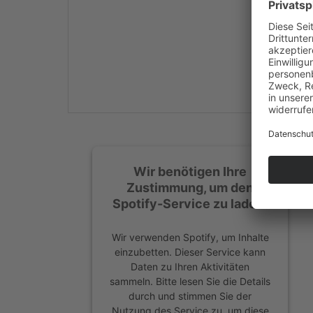
Mehr Informationen
Akzeptieren
powered by
Usercentrics
Consent Management
Platform
&
eRecht24
Wir benötigen Ihre
Zustimmung, um den
Spotify-Service zu laden!
Wir verwenden Spotify, um Inhalte
einzubetten. Dieser Service kann
Daten zu Ihren Aktivitäten
sammeln. Bitte lesen Sie die Details
durch und stimmen Sie der
Nutzung des Service zu, um diese