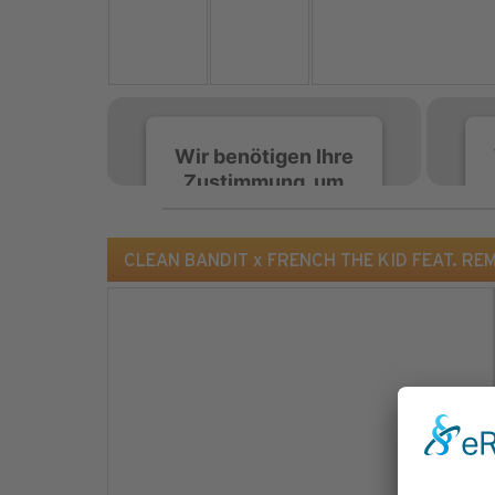
Wir benötigen Ihre
Zustimmung, um
den Spotify-
Service zu laden!
CLEAN BANDIT x FRENCH THE KID FEAT. REMA 
Wir verwenden Spotify,
um Inhalte einzubetten.
Dieser Service kann
Daten zu Ihren
Aktivitäten sammeln.
Bitte lesen Sie die Details
durch und stimmen Sie
der Nutzung des Service
zu, um diese Inhalte
anzuzeigen.