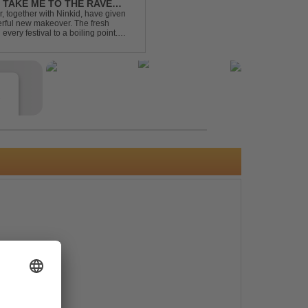
- TAKE ME TO THE RAVE
 together with Ninkid, have given
erful new makeover. The fresh
 every festival to a boiling point.
ody that made the or...
e
s
e