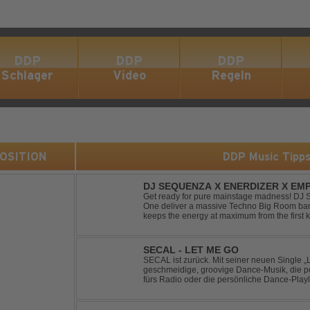
DDP
DDP
DDP
Schlager
Video
Regeln
 POSITION
DDP Music Tipp
DJ SEQUENZA X ENERDIZER X EMP
MORNING LIGHT
Get ready for pure mainstage madness! DJ
One deliver a massive Techno Big Room banger
keeps the energy at maximum from the first ki
explosive synths, pounding basslines and an 
SECAL - LET ME GO
SECAL ist zurück. Mit seiner neuen Single „L
geschmeidige, groovige Dance-Musik, die pe
fürs Radio oder die persönliche Dance-Playli
House trifft auf Dance-Pop – man darf gespan