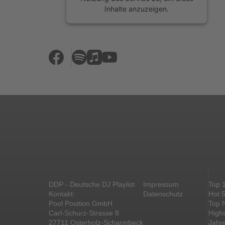
Inhalte anzuzeigen.
Mehr Informationen
Akzeptieren
powered by
Usercentrics Consent
Management Platform
&
eRecht24
DDP - Deutsche DJ Playlist
Impressum
Top 
Kontakt:
Datenschutz
Hot 
Pool Position GmbH
Top 
Carl-Schurz-Strasse 8
High
27711 Osterholz-Scharmbeck
Jahr