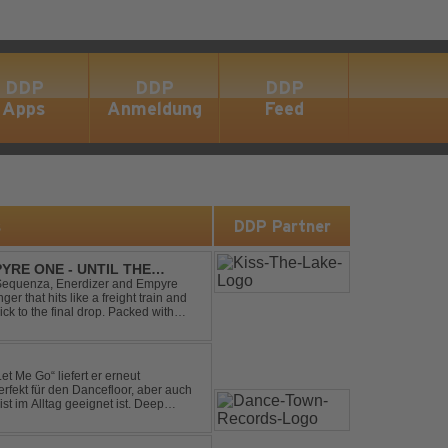
DDP
DDP
DDP
Apps
Anmeldung
Feed
s
DDP Partner
YRE ONE - UNTIL THE
 Sequenza, Enerdizer and Empyre
 that hits like a freight train and
ck to the final drop. Packed with
unstoppable festival...
et Me Go“ liefert er erneut
rfekt für den Dancefloor, aber auch
st im Alltag geeignet ist. Deep
nt sein, was als Nächstes...