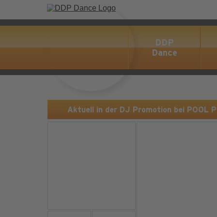
DDP
Dance
Aktuell in der DJ Promotion bei POOL