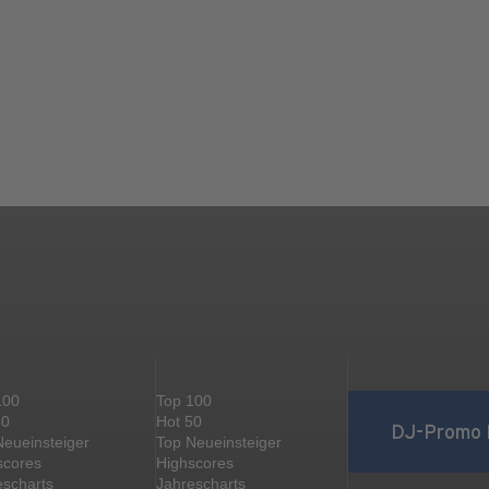
100
Top 100
50
Hot 50
DJ-Promo 
Neueinsteiger
Top Neueinsteiger
scores
Highscores
escharts
Jahrescharts