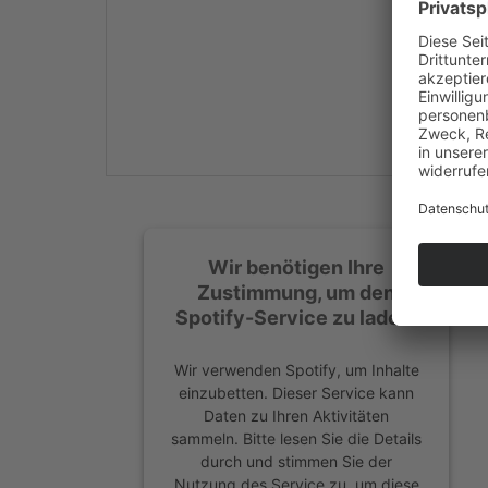
Mehr Informationen
Akzeptieren
powered by
Usercentrics
Consent Management
Platform
&
eRecht24
Wir benötigen Ihre
Zustimmung, um den
Spotify-Service zu laden!
Wir verwenden Spotify, um Inhalte
einzubetten. Dieser Service kann
Daten zu Ihren Aktivitäten
sammeln. Bitte lesen Sie die Details
durch und stimmen Sie der
Nutzung des Service zu, um diese