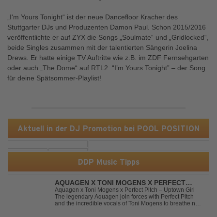
„I'm Yours Tonight“ ist der neue Dancefloor Kracher des
Stuttgarter DJs und Produzenten Damon Paul. Schon 2015/2016
veröffentlichte er auf ZYX die Songs „Soulmate“ und „Gridlocked“,
beide Singles zusammen mit der talentierten Sängerin Joelina
Drews. Er hatte einige TV Auftritte wie z.B. im ZDF Fernsehgarten
oder auch „The Dome“ auf RTL2. “I’m Yours Tonight” – der Song
für deine Spätsommer-Playlist!
Aktuell in der DJ Promotion bei POOL POSITION
DDP Music Tipps
AQUAGEN X TONI MOGENS X PERFECT
PITCH - UPTOWN GIRL
Aquagen x Toni Mogens x Perfect Pitch – Uptown Girl
The legendary Aquagen join forces with Perfect Pitch
and the incredible vocals of Toni Mogens to breathe new
life into Billy Joel's timeless classic "Uptown Girl."