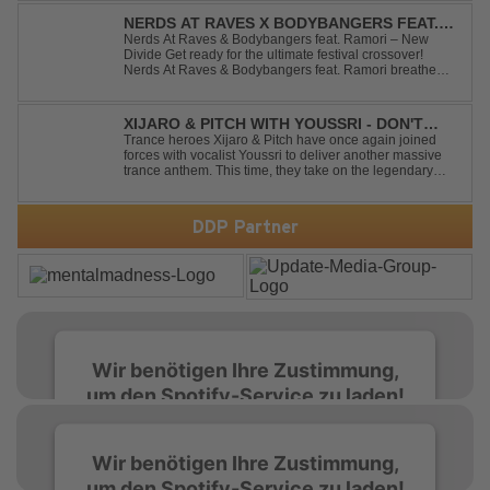
Combining a bouncy bassline and a fresh, feel-good
production, this modern da...
NERDS AT RAVES X BODYBANGERS FEAT.
RAMORI - NEW DIVIDE
Nerds At Raves & Bodybangers feat. Ramori – New
Divide Get ready for the ultimate festival crossover!
Nerds At Raves & Bodybangers feat. Ramori breathe
new life into Linkin Park's legendary anthem "New
Divide" with a massive Techno Bigroom Festival
makeover. From emotional singalong moments t...
XIJARO & PITCH WITH YOUSSRI - DON'T
YOU WORRY CHILD
Trance heroes Xijaro & Pitch have once again joined
forces with vocalist Youssri to deliver another massive
trance anthem. This time, they take on the legendary
Swedish House Mafia classic "Don't You Worry Child"
and transform it into a breathtaking trance banger while
perfectly preserving the...
DDP Partner
Wir benötigen Ihre Zustimmung,
um den Spotify-Service zu laden!
Wir verwenden Spotify, um Inhalte
Wir benötigen Ihre Zustimmung,
einzubetten. Dieser Service kann Daten zu
um den Spotify-Service zu laden!