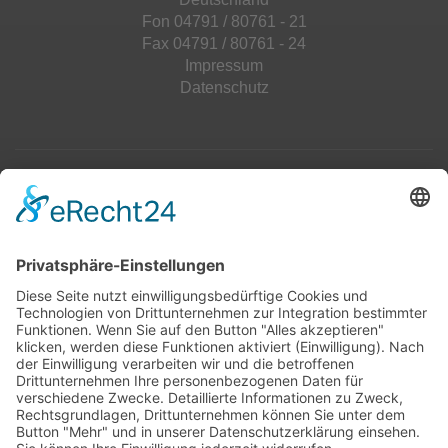
Fon 04791 / 80761 - 21
Fax 04791 / 80761 - 24
Impressum
Datenschutz
Top 100
Hot 50
Top Neueinsteiger
Highscores
Jahrescharts
Top 100
Hot 50
Top Neueinsteiger
Highscores