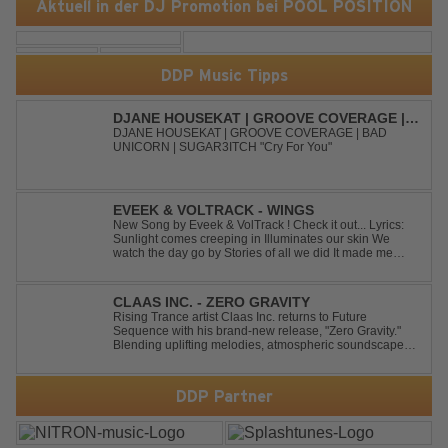
Aktuell in der DJ Promotion bei POOL POSITION
DDP Music Tipps
DJANE HOUSEKAT | GROOVE COVERAGE |
BAD UNICORN | SUGAR3ITCH - CRY FOR
DJANE HOUSEKAT | GROOVE COVERAGE | BAD
UNICORN | SUGAR3ITCH "Cry For You"
YOU
EVEEK & VOLTRACK - WINGS
New Song by Eveek & VolTrack ! Check it out... Lyrics:
Sunlight comes creeping in Illuminates our skin We
watch the day go by Stories of all we did It made me
think of you It made me think of you Under a trillion stars
We danced on top of cars ...
CLAAS INC. - ZERO GRAVITY
Rising Trance artist Claas Inc. returns to Future
Sequence with his brand-new release, "Zero Gravity."
Blending uplifting melodies, atmospheric soundscapes,
and powerful energy, this track takes listeners on an
unforgettable journey through the finest Uplifting Trance.
Featuring epic breakdowns...
DDP Partner