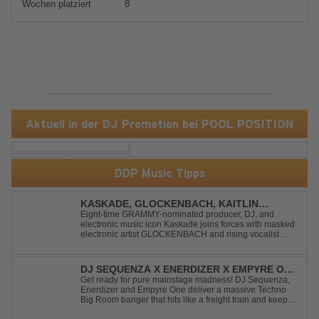
Wochen platziert
8
Aktuell in der DJ Promotion bei POOL POSITION
DDP Music Tipps
KASKADE, GLOCKENBACH, KAITLIN
ARAGON - RUNAWAY
Eight-time GRAMMY-nominated producer, DJ, and
electronic music icon Kaskade joins forces with masked
electronic artist GLOCKENBACH and rising vocalist
Kaitlin Aragon for their new collaboration “Runaway,”
arriving July 31st. The track marks the fourth single from
Kaskade’s forthcoming ORIGIN...
DJ SEQUENZA X ENERDIZER X EMPYRE ONE
- UNTIL THE MORNING LIGHT
Get ready for pure mainstage madness! DJ Sequenza,
Enerdizer and Empyre One deliver a massive Techno
Big Room banger that hits like a freight train and keeps
the energy at maximum from the first kick to the final