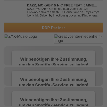
drop. Packed with explosive synths, pounding basslines
and an unstoppable festival...
DAZZ, MOKABY & NIC FREE FEAT. JAIME
DERAZ - FIREWORK
DAZZ, MOKABY & Nic Free (feat. Jaime Deraz) –
Firework delivers a fresh UK House take on Katy Perry's
iconic hit. Driven by infectious grooves, uplifting energy,
and Jaime Deraz's stunning vocals, this reimagined
cover brings a modern club vibe while preserving the
emotional power of the origin...
DDP Partner
Wir benötigen Ihre Zustimmung,
um den Spotify-Service zu laden!
Wir verwenden Spotify, um Inhalte
Wir benötigen Ihre Zustimmung,
einzubetten. Dieser Service kann Daten zu
um den Spotify-Service zu laden!
Ihren Aktivitäten sammeln. Bitte lesen Sie die
Details durch und stimmen Sie der Nutzung
des Service zu, um diese Inhalte anzuzeigen.
Wir verwenden Spotify, um Inhalte
Wir benötigen Ihre Zustimmung,
einzubetten. Dieser Service kann Daten zu
um den Spotify-Service zu laden!
Ihren Aktivitäten sammeln. Bitte lesen Sie die