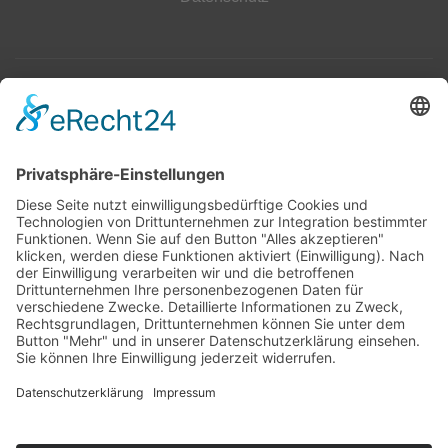
Top 100
Hot 50
Top Neueinsteiger
Highscores
Jahrescharts
Top 100
Hot 50
Top Neueinsteiger
Highscores
Jahrescharts