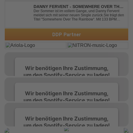
modernen Produktion entführt "Satellite" die Hörer auf
eine emotionale Reise durc...
DANNY FERVENT - SOMEWHERE OVER THE
RAINBOW
Der Sommer ist im vollem Gange, und Danny Fervent
meldet sich mit seiner neuen Single zurück.Sie trägt den
Titel "Somewhere Over The Rainbow“. Mit 133 BPM
entfaltet sich ein melodischer Trance Sound, der durch
seine atmosphärische Dichte und mitreißende Dynamik
überzeugt. Kraftvolle, zugleich g...
DDP Partner
Wir benötigen Ihre Zustimmung,
um den Spotify-Service zu laden!
Wir verwenden Spotify, um Inhalte
Wir benötigen Ihre Zustimmung,
einzubetten. Dieser Service kann Daten zu
um den Spotify-Service zu laden!
Ihren Aktivitäten sammeln. Bitte lesen Sie die
Details durch und stimmen Sie der Nutzung
des Service zu, um diese Inhalte anzuzeigen.
Wir verwenden Spotify, um Inhalte
Wir benötigen Ihre Zustimmung,
einzubetten. Dieser Service kann Daten zu
um den Spotify-Service zu laden!
Ihren Aktivitäten sammeln. Bitte lesen Sie die
Mehr Informationen