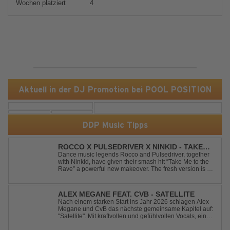
Wochen platziert
4
Aktuell in der DJ Promotion bei POOL POSITION
DDP Music Tipps
ROCCO X PULSEDRIVER X NINKID - TAKE
ME TO THE RAVE (FESTIVAL MIX)
Dance music legends Rocco and Pulsedriver, together
with Ninkid, have given their smash hit “Take Me to the
Rave” a powerful new makeover. The fresh version is set
to ignite dance floors and bring every festival to a boiling
point. Featuring massive kicks and the beloved melody
that made the or...
ALEX MEGANE FEAT. CVB - SATELLITE
Nach einem starken Start ins Jahr 2026 schlagen Alex
Megane und CvB das nächste gemeinsame Kapitel auf:
"Satellite". Mit kraftvollen und gefühlvollen Vocals, einer
mitreißenden Melodie und einer energiegeladenen,