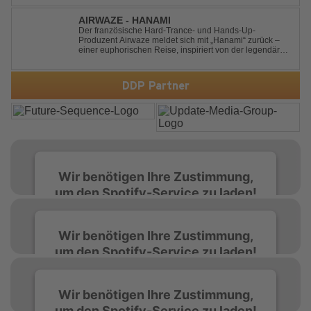
Zusammenarbeit. Für ihre aktuelle Single haben sie sich
einen echten Klassiker vorgenommen: den
AIRWAZE - HANAMI
unvergessenen Song von Ma...
Der französische Hard-Trance- und Hands-Up-
Produzent Airwaze meldet sich mit „Hanami“ zurück –
einer euphorischen Reise, inspiriert von der legendären
japanischen Kirschblütenzeit. Durch die Kombination
aus mitreißenden Melodien, energiegeladenen
Rhythmen und emotionalen Vocals fängt der Track ...
DDP Partner
Wir benötigen Ihre Zustimmung,
um den Spotify-Service zu laden!
Wir verwenden Spotify, um Inhalte
Wir benötigen Ihre Zustimmung,
einzubetten. Dieser Service kann Daten zu
um den Spotify-Service zu laden!
Ihren Aktivitäten sammeln. Bitte lesen Sie die
Details durch und stimmen Sie der Nutzung
des Service zu, um diese Inhalte anzuzeigen.
Wir verwenden Spotify, um Inhalte
Wir benötigen Ihre Zustimmung,
einzubetten. Dieser Service kann Daten zu
um den Spotify-Service zu laden!