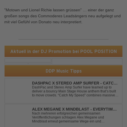
"Motown und Lionel Richie lassen grüssen" … einer der ganz
großen songs des Commoderes Leadsängers neu aufgelegt und
mit viel Gefühl von Donato neu interpretiert.
Aktuell in der DJ Promotion bei POOL POSITION
DDP Music Tipps
DASHPAC X STEREO AMP SURFER - CATCH
MY SPEED
DashPac and Stereo Amp Surfer have teamed up to
deliver a bouncy Main Stage House anthem that’s built
to move crowds. “Catch My Speed” combines massive
lead sounds, pumping basslines, and infectious energy
into one festival-ready package. Packed with peak-time
vibes and unstoppable momentum, th...
ALEX MEGANE X MINDBLAST - EVERYTIME
WE TOUCH
Nach mehreren erfolgreichen gemeinsamen
Veröffentlichungen schlagen Alex Megane und
Mindblast erneut gemeinsame Wege ein und
präsentieren mit Everytime We Touch ihre neueste