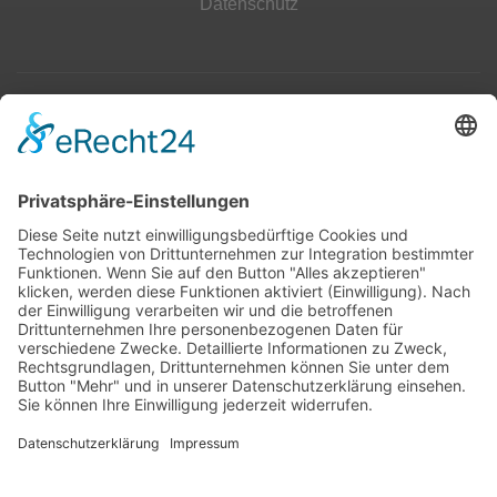
Datenschutz
Top 100
Hot 50
Top Neueinsteiger
Highscores
Jahrescharts
Top 100
Hot 50
Top Neueinsteiger
Highscores
Jahrescharts